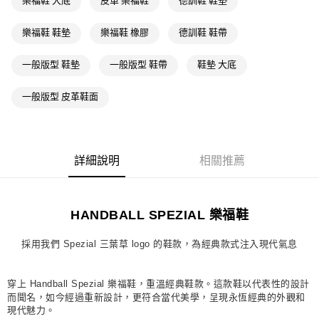
樂福鞋 大底
皮革 樂福鞋
德訓鞋 鞋墊
萊爾富取貨付款
每筆NT$80，滿NT$1,500(含以上)免運費
樂福鞋 鞋墊
樂福鞋 橡膠
德訓鞋 鞋帶
付款後萊爾富取貨
一般版型 鞋墊
一般版型 鞋帶
鞋墊 大底
每筆NT$80，滿NT$1,500(含以上)免運費
一般版型 皮革鞋面
7-11取貨付款
每筆NT$80，滿NT$1,500(含以上)免運費
付款後7-11取貨
詳細說明
相關推薦
每筆NT$80，滿NT$1,500(含以上)免運費
宅配
HANDBALL SPEZIAL 樂福鞋
每筆NT$80，滿NT$1,500(含以上)免運費
付款後門市自取
採用我們 Spezial 三葉草 logo 的鞋款，為經典款式注入現代氣息
每筆NT$80，滿NT$1,500(含以上)免運費
穿上 Handball Spezial 樂福鞋，重溫經典鞋款。這款鞋以代表性的設計
而聞名，如今經過重新設計，更符合當代美學，呈現永恆經典的外觀和
現代魅力。