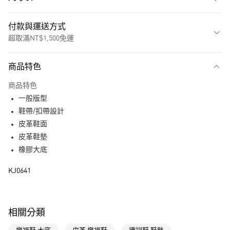
付款與運送方式
超取滿NT$1,500免運
付款方式
商品特色
信用卡一次付款
商品特色
超商取貨付款
一般版型
LINE Pay
鞋帶/扣帶設計
皮革鞋面
街口支付
皮革鞋墊
橡膠大底
運送方式
KJ0641
全家取貨付款
每筆NT$80，滿NT$1,500(含以上)免運費
付款後全家取貨
相關分類
每筆NT$80，滿NT$1,500(含以上)免運費