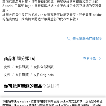
鞋面採用麂皮材質，具有奢華的觸感，搭配鋸齒狀三條線和鞋舌上的
Spezial 三葉草 logo，展現精緻格調。皮革內裡帶來奢華舒適的穿著體
驗。
橡膠大底提供良好的抓地力，使這款鞋既時髦又實穿。我們承襲 adidas
的經典傳統，推出與休閒造型相得益彰的代表性鞋款。
顯示電腦版詳細說明
商品相關分類 (6)
查看全部
女性
女性鞋類
女性全部鞋類
女性
女性鞋類
女性Originals
你可能有興趣的商品
全站排行
本網站中使用 cookie，欲查詢有關本網站使用 cookie 方式之詳情，及若您不希望
熱門標籤
在電腦上使用 cookie 時應如何變更電腦的 cookie 設定，請參閱本網站「
隱私權