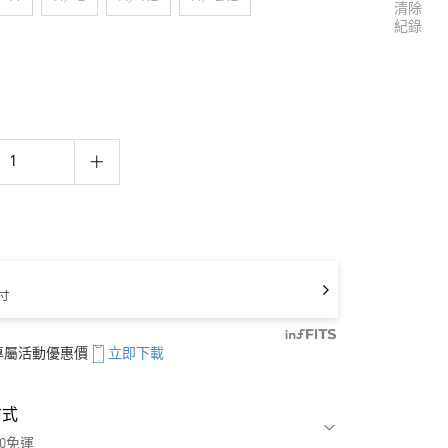
清除
紀錄
寸
享專屬活動優惠價
立即下載
方式
00免運