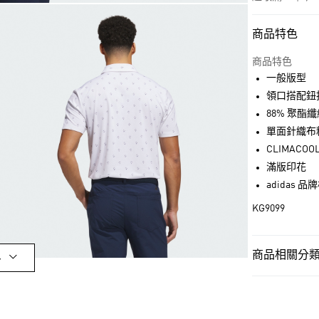
商品特色
付款方式
信用卡一次付
商品特色
一般版型
超商取貨付款
領口搭配鈕
LINE Pay
88% 聚酯纖
單面針織布
街口支付
CLIMACOO
滿版印花
adidas 
運送方式
KG9099
全家取貨付款
每筆NT$80，滿
商品相關分類 
付款後全家取
多
每筆NT$80，滿
男性
男性服
萊爾富取貨付
男性
男性服