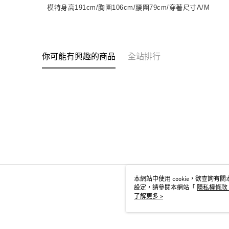
模特身高191cm/胸圍106cm/腰圍79cm/穿著尺寸A/M
你可能有興趣的商品
全站排行
本網站中使用 cookie，欲查詢有關本
設定，請參閱本網站「
隱私權條款
用 cookie。
了解更多 >