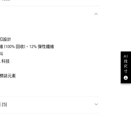
款
扣設計
維 (100% 回收)、12% 彈性纖維
料
AI
L 科技
找
尺
寸
品牌標誌元素
NT$1,500(含以上)免運費
(5)
貨
NT$1,500(含以上)免運費
飾
男性全部服飾
款
飾
男性短袖