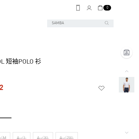
0
OL 短袖POLO 衫
2
／M
A／L
A／XL
A／2XL