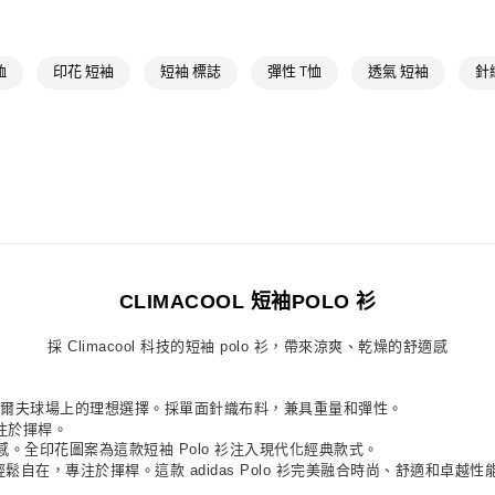
每筆NT$80，滿
運動
高爾夫
付款後萊爾富
最新活動
爸
恤
印花 短袖
短袖 標誌
彈性 T恤
透氣 短袖
針
每筆NT$80，滿
運動
高爾夫
7-11取貨付款
每筆NT$80，滿
付款後7-11取
每筆NT$80，滿
宅配
每筆NT$80，滿
CLIMACOOL 短袖POLO 衫
付款後門市自
採 Climacool 科技的短袖 polo 衫，帶來涼爽、乾燥的舒適感
每筆NT$80，滿
l Polo 衫是在高爾夫球場上的理想選擇。採單面針織布料，兼具重量和彈性。
專注於揮桿。
全印花圖案為這款短袖 Polo 衫注入現代化經典款式。
鬆自在，專注於揮桿。這款 adidas Polo 衫完美融合時尚、舒適和卓越