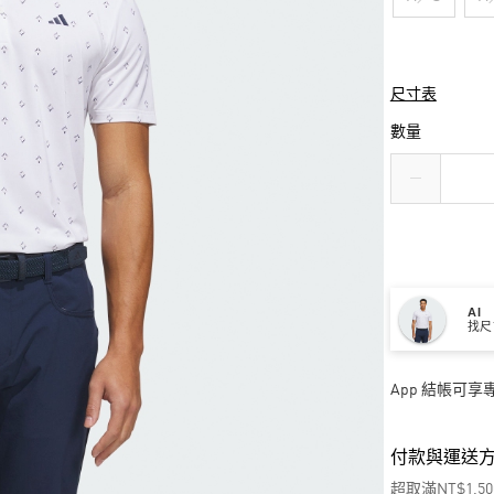
尺寸表
數量
AI
找尺
App 結帳可
付款與運送
超取滿NT$1,5