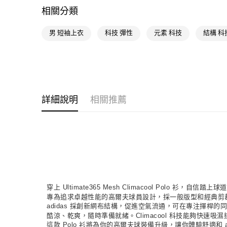
相關分類
男 短袖上衣
科技 彈性
元素 科技
結構 科
詳細說明
相關推薦
穿上 Ultimate365 Mesh Climacool Pol
專為追求卓越性能的高爾夫球員設計，採一般版型和經典剪
adidas 採創新網布結構，促進空氣流通，可在專注揮桿
酷涼、乾爽，隨時準備就緒。Climacool 科技能夠快
這款 Polo 衫將為你的高爾夫球裝備升級，讓你體驗舒適和 a