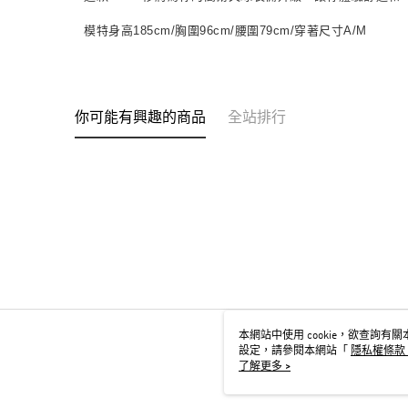
模特身高185cm/胸圍96cm/腰圍79cm/穿著尺寸A/M
你可能有興趣的商品
全站排行
本網站中使用 cookie，欲查詢有關本
設定，請參閱本網站「
隱私權條款
用 cookie。
了解更多 >