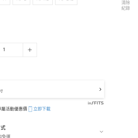
清除
紀錄
寸
享專屬活動優惠價
立即下載
方式
00免運