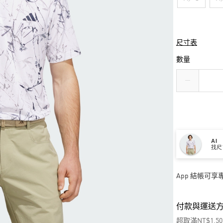
尺寸表
數量
AI
找尺
App 結帳可
付款與運送
超取滿NT$1,5