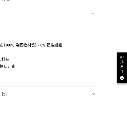
款
維 (100% 為回收材質)、8% 彈性纖維
AI
L 科技
找
品牌標誌元素
尺
寸
NT$1,500(含以上)免運費
(5)
貨
飾
男性全部服飾
NT$1,500(含以上)免運費
飾
男性短袖
款
高爾夫球全部商品