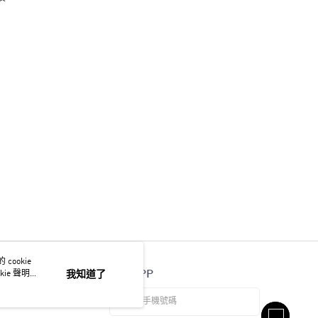
ookie
官方APP
ie 聲明使
我知道了