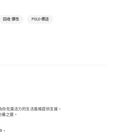
NT$1,500(含以上)免運費
氣有禮 | APP限定滿$3800折$300
取貨
高爾夫服飾
回收 彈性
POLO 標誌
NT$1,500(含以上)免運費
NT$1,500(含以上)免運費
貨
NT$1,500(含以上)免運費
NT$1,500(含以上)免運費
取
NT$1,500(含以上)免運費
 衫都能為你充滿活力的生活風格提供支援。
必備之選。
技。