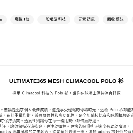
每筆NT$80，滿
最新活動
爸
付款後萊爾富
運動
高爾夫
技
彈性 T恤
一般版型 科技
元素 透氣
回收 標誌
每筆NT$80，滿
7-11取貨付款
每筆NT$80，滿
付款後7-11取
每筆NT$80，滿
宅配
每筆NT$80，滿
ULTIMATE365 MESH CLIMACOOL POLO 衫
付款後門市自
採用 Climacool 科技的 Polo 衫，讓你在球場上保持涼爽舒適
每筆NT$80，滿
o 衫，自信踏上球道。無論是追求個人最佳成績，還是享受輕鬆的球場時光，這款 Polo
裁。布料重量均衡，兼具舒適性和多功能性，是全年競技比賽和休閒揮桿的
的同時保持清爽。透氣性則讓你在每一輪比賽中都倍感舒適。
速吸濕排汗，讓你保持沁涼乾爽，專注於揮桿。更快的吸濕排汗速度有助於降溫。
didas 經典風格的完美融合。從開球到最後一推，選擇 adidas 提升你的球