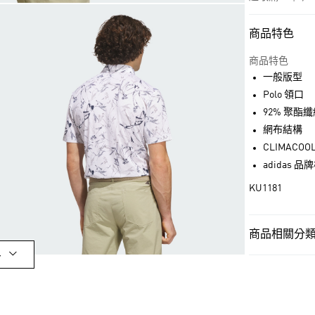
商品特色
付款方式
信用卡一次付
商品特色
一般版型
超商取貨付款
Polo 領口
LINE Pay
92% 聚酯纖
網布結構
街口支付
CLIMACOO
adidas 
運送方式
KU1181
全家取貨付款
每筆NT$80，滿
商品相關分類 
付款後全家取
多
男性
男性服
每筆NT$80，滿
男性
男性服
萊爾富取貨付
運動
高爾夫