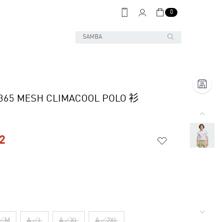
0
365 MESH CLIMACOOL POLO 衫
2
／M
A／L
A／XL
A／2XL