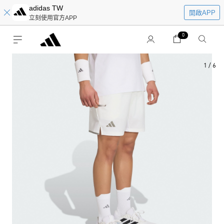
adidas TW
開啟APP
立刻使用官方APP
0
1
/
6