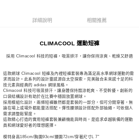
每筆NT$80，滿NT$1,500(含以上)免運費
宅配
詳細說明
相關推薦
每筆NT$80，滿NT$1,500(含以上)免運費
付款後門市自取
CLIMACOOL 運動短褲
每筆NT$80，滿NT$1,500(含以上)免運費
採用 Climacool 科技的短褲，吸濕排汗，讓你保持涼爽、乾燥又舒適
這款網球 Climacool 短褲及內裡短褲套裝專為滿足高水準網球運動的需
求而設計。此系列的設計靈感源自太空探索，完美融合未來感十足的科
技元素與經典的 adidas 網球風格。
Climacool 科技可吸濕排汗，讓身體保持酷涼乾爽、不受幹擾。創新的
口袋結構設計有助於在比賽中穩固放置網球。
採用模組化設計，兩條短褲雖然都是套裝的一部分，但可分開穿著，無
論在場上或場外都能靈活搭配。彈性腰頭設計搭配外部抽繩，可依個人
需求調整鬆緊度。
這款精心打造的實用短褲套裝兼顧機能與時尚，是追求卓越裝備的運動
員和網球愛好者的理想選擇。
模特身高185cm/胸圍93cm/腰圍72cm/穿著尺寸L 7"