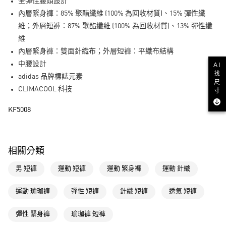
LINE Pay
全彈性腰頭設計
內層緊身褲：85% 聚酯纖維 (100% 為回收材質)、15% 彈性纖
街口支付
維；外層短褲：87% 聚酯纖維 (100% 為回收材質)、13% 彈性纖
維
運送方式
內層緊身褲：雙面針織布；外層短褲：平織布結構
全家取貨付款
中腰設計
AI
找
每筆NT$80，滿NT$1,500(含以上)免運費
adidas 品牌標誌元素
尺
CLIMACOOL 科技
寸
付款後全家取貨
每筆NT$80，滿NT$1,500(含以上)免運費
KF5008
萊爾富取貨付款
每筆NT$80，滿NT$1,500(含以上)免運費
相關分類
付款後萊爾富取貨
男 短褲
運動 短褲
運動 緊身褲
運動 針織
每筆NT$80，滿NT$1,500(含以上)免運費
7-11取貨付款
運動 瑜珈褲
彈性 短褲
針織 短褲
透氣 短褲
每筆NT$80，滿NT$1,500(含以上)免運費
彈性 緊身褲
瑜珈褲 短褲
付款後7-11取貨