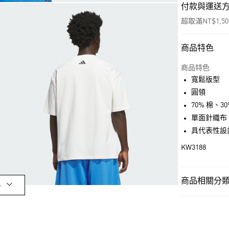
付款與運送
超取滿NT$1,5
商品特色
付款方式
信用卡一次付
商品特色
寬鬆版型
超商取貨付款
圓領
LINE Pay
70% 棉、30
單面針織布
街口支付
具代表性設
KW3188
運送方式
全家取貨付款
商品相關分類 
多
每筆NT$80，滿
男性
男性服
付款後全家取
男性
男性服
每筆NT$80，滿