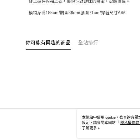
穿上這件短袖上衣，展現你對籃球的熱愛，彰顯個性。
模特身高185cm/胸圍89cm/腰圍71cm/穿著尺寸A/M
你可能有興趣的商品
全站排行
本網站中使用 cookie，欲查詢有關本
設定，請參閱本網站「
隱私權條款
用 cookie。
了解更多 >