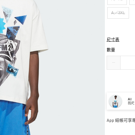
A／3XL
尺寸表
數量
AI
找尺
App 結帳可