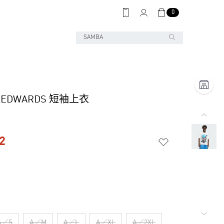
0
Y EDWARDS 短袖上衣
2
A／S
A／M
A／L
A／XL
A／2XL