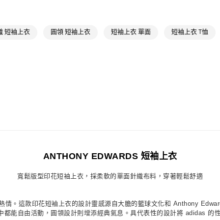
運動
籃球
萊爾富取貨付
運動
籃球
每筆NT$80，滿
織 短袖上衣
圓領 短袖上衣
短袖上衣 單面
短袖上衣 T恤
最新活動
爸
付款後萊爾富
每筆NT$80，滿
7-11取貨付款
每筆NT$80，滿
付款後7-11取
每筆NT$80，滿
宅配
每筆NT$80，滿
ANTHONY EDWARDS 短袖上衣
付款後門市自
寬鬆版型印花短袖上衣，採柔軟的單面針織布料，穿著輕鬆舒適
每筆NT$80，滿
衣，感受籃球的熱情。這款印花短袖上衣的設計靈感源自大膽的籃球文化和 Anthony E
都能自由活動，圓領設計則增添經典氣息。具代表性的設計將 adidas 的