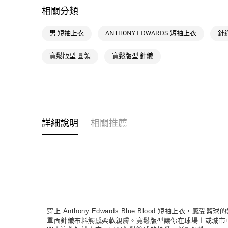
相關分類
男 短袖上衣
ANTHONY EDWARDS 短袖上衣
針
寬鬆版型 圓領
寬鬆版型 針織
詳細說明
相關推薦
穿上 Anthony Edwards Blue Blood 短袖上
單面針織布料觸感柔軟親膚。寬鬆版型讓你在球場上或城市中