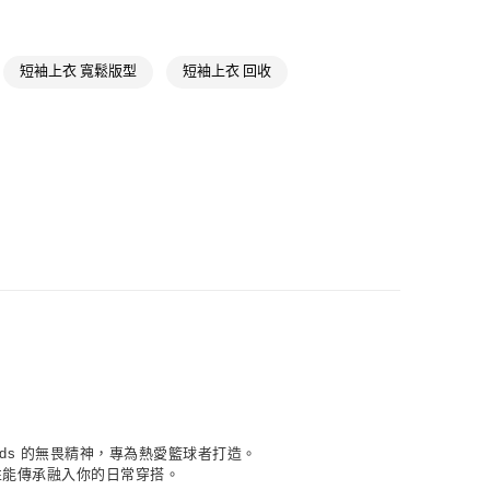
籃球服飾
款
籃球全部商品
NT$1,500(含以上)免運費
短袖上衣 寬鬆版型
短袖上衣 回收
氣有禮 | APP限定滿$3800折$300
取貨
NT$1,500(含以上)免運費
NT$1,500(含以上)免運費
貨
NT$1,500(含以上)免運費
NT$1,500(含以上)免運費
取
NT$1,500(含以上)免運費
dwards 的無畏精神，專為熱愛籃球者打造。
性能傳承融入你的日常穿搭。