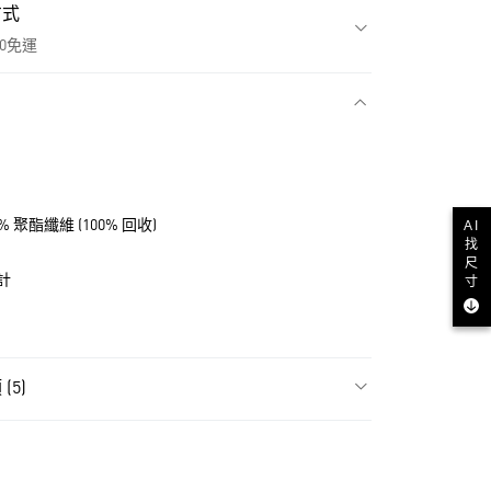
方式
00免運
款
% 聚酯纖維 (100% 回收)
AI
找
尺
計
寸
(5)
NT$1,500(含以上)免運費
飾
男性全部服飾
貨
飾
男性短袖
NT$1,500(含以上)免運費