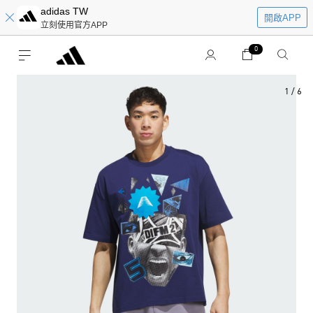
adidas TW
開啟APP
立刻使用官方APP
0
1
/
6