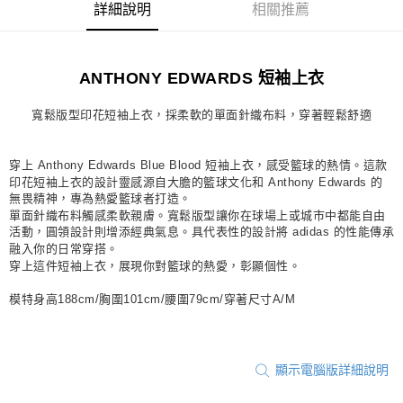
詳細說明
相關推薦
每筆NT$80，滿NT$1,500(含以上)免運費
宅配
ANTHONY EDWARDS 短袖上衣
每筆NT$80，滿NT$1,500(含以上)免運費
付款後門市自取
寬鬆版型印花短袖上衣，採柔軟的單面針織布料，穿著輕鬆舒適
每筆NT$80，滿NT$1,500(含以上)免運費
穿上 Anthony Edwards Blue Blood 短袖上衣，感受籃球的熱情。這款
印花短袖上衣的設計靈感源自大膽的籃球文化和 Anthony Edwards 的
無畏精神，專為熱愛籃球者打造。
單面針織布料觸感柔軟親膚。寬鬆版型讓你在球場上或城市中都能自由
活動，圓領設計則增添經典氣息。具代表性的設計將 adidas 的性能傳承
融入你的日常穿搭。
穿上這件短袖上衣，展現你對籃球的熱愛，彰顯個性。
模特身高188cm/胸圍101cm/腰圍79cm/穿著尺寸A/M
顯示電腦版詳細說明