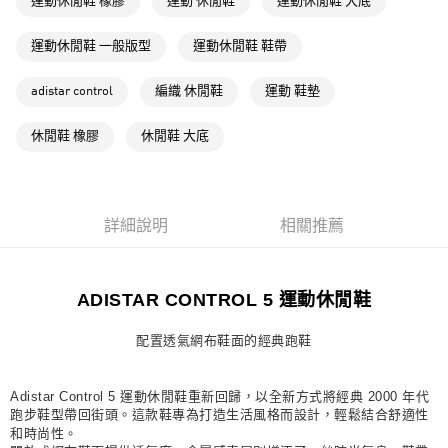
運動休閒鞋 橡膠
運動 休閒鞋
運動休閒鞋 大底
萊爾富取貨付款
每筆NT$80，滿NT$1,500(含以上)免運費
運動休閒鞋 一般版型
運動休閒鞋 鞋帶
付款後萊爾富取貨
adistar control
編織 休閒鞋
運動 鞋墊
每筆NT$80，滿NT$1,500(含以上)免運費
休閒鞋 橡膠
休閒鞋 大底
7-11取貨付款
每筆NT$80，滿NT$1,500(含以上)免運費
付款後7-11取貨
詳細說明
相關推薦
每筆NT$80，滿NT$1,500(含以上)免運費
宅配
ADISTAR CONTROL 5 運動休閒鞋
每筆NT$80，滿NT$1,500(含以上)免運費
付款後門市自取
配置透氣網布鞋面的經典跑鞋
每筆NT$80，滿NT$1,500(含以上)免運費
Adistar Control 5 運動休閒鞋重新回歸，以全新方式將經典 2000 年代
跑步鞋型帶回街頭。這款鞋專為打造生活風格而設計，輕鬆結合舒適性
和時尚性。