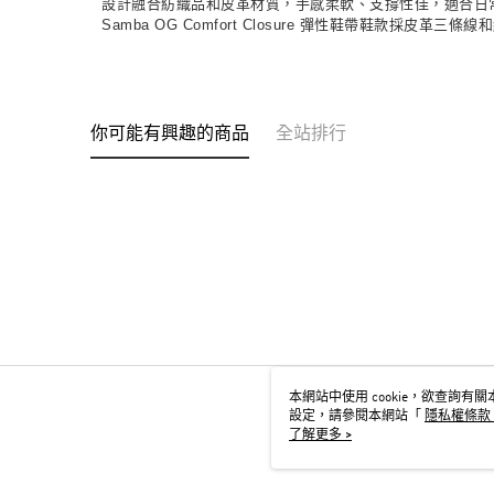
設計融合紡織品和皮革材質，手感柔軟、支撐性佳，適合日
Samba OG Comfort Closure 彈性鞋帶鞋款採皮革三條
你可能有興趣的商品
全站排行
本網站中使用 cookie，欲查詢有關本
設定，請參閱本網站「
隱私權條款
用 cookie。
了解更多 >