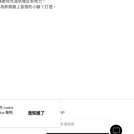
移動時光提供穩定抓地力。
質相結合，專為即將踏上冒險的小腳丫打造。
ookie
官方APP
ie 聲明使
我知道了