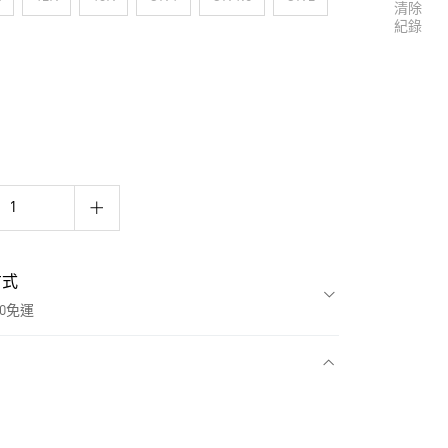
清除
紀錄
方式
00免運
款