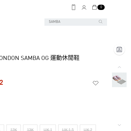
0
 LONDON SAMBA OG 運動休閒鞋
2
K
12K
13K
UK 1
UK 1.5
UK 2