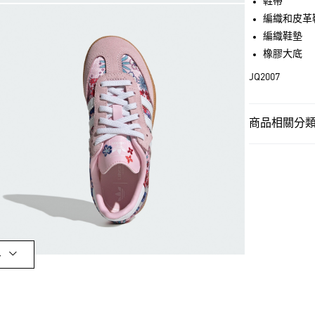
鞋帶
LINE Pay
編織和皮革
編織鞋墊
街口支付
橡膠大底
JQ2007
運送方式
全家取貨付款
商品相關分類 
每筆NT$80，滿
孩童
孩童鞋
付款後全家取
孩童
孩童鞋
每筆NT$80，滿
品牌
Origina
萊爾富取貨付
品牌
Origina
每筆NT$80，滿
最新活動
Or
付款後萊爾富
多
最新活動
Or
每筆NT$80，滿
孩童
最新商
7-11取貨付款