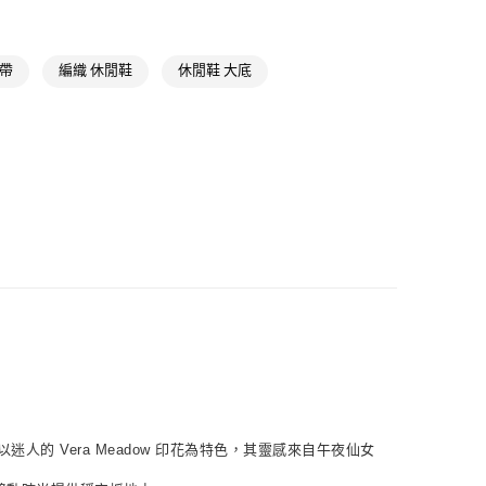
NT$1,500(含以上)免運費
貨
NT$1,500(含以上)免運費
鞋帶
編織 休閒鞋
休閒鞋 大底
NT$1,500(含以上)免運費
取
NT$1,500(含以上)免運費
 聯名款，以迷人的 Vera Meadow 印花為特色，其靈感來自午夜仙女