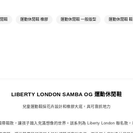
每筆NT$80，滿
付款後7-11取
每筆NT$80，滿
休閒鞋
運動休閒鞋 橡膠
運動休閒鞋 一般版型
運動休閒鞋 
宅配
每筆NT$80，滿
付款後門市自
每筆NT$80，滿
LIBERTY LONDON SAMBA OG 運動休閒鞋
兒童運動鞋採花卉設計和橡膠大底，具可靠抓地力
 Closure 彈性鞋帶鞋款，讓孩子踏入充滿想像的世界。該系列為 Liberty London