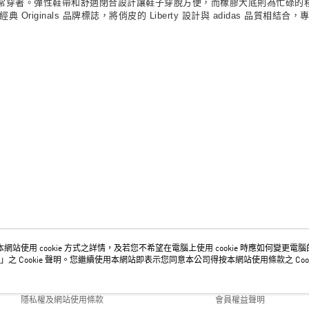
常穿著。彈性鞋帶和舒適閉合設計讓鞋子穿脫方便，而橡膠大底則為忙碌的
線和經典 Originals 品牌標誌，將俏皮的 Liberty 設計與 adidas 品
網站使用 cookie 方式之詳情，及若您不希望在電腦上使用 cookie 時應如何變更電腦的 c
關於我們
客服資訊
」之 Cookie 聲明。您繼續使用本網站即表示您同意本公司得按本網站使用條款之 Cook
品牌故事
購物說明
隱私權及網站使用條款
會員權益聲明