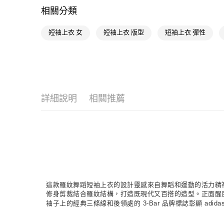
相關分類
短袖上衣 女
短袖上衣 版型
短袖上衣 彈性
詳細說明
相關推薦
這款羅紋舞蹈短袖上衣的設計靈感來自舞蹈和運動的活力精
修身剪裁結合羅紋結構，打造既現代又百搭的造型。正面醒
袖子上的經典三條線和後領處的 3-Bar 品牌標誌彰顯 a