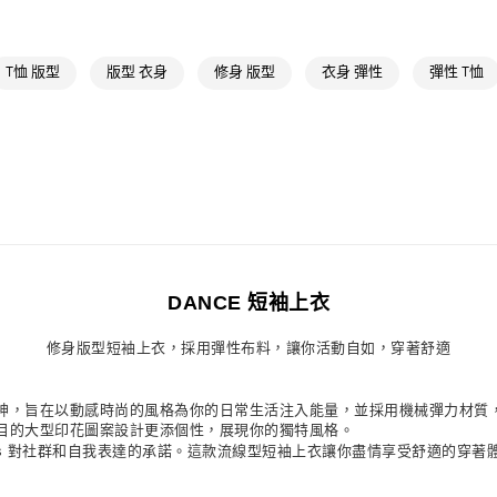
萊爾富取貨付
每筆NT$80，滿
T恤 版型
版型 衣身
修身 版型
衣身 彈性
彈性 T恤
付款後萊爾富
每筆NT$80，滿
7-11取貨付款
每筆NT$80，滿
付款後7-11取
每筆NT$80，滿
DANCE 短袖上衣
宅配
每筆NT$80，滿
修身版型短袖上衣，採用彈性布料，讓你活動自如，穿著舒適
付款後門市自
神，旨在以動感時尚的風格為你的日常生活注入能量，並採用機械彈力材質
每筆NT$80，滿
目的大型印花圖案設計更添個性，展現你的獨特風格。
didas 對社群和自我表達的承諾。這款流線型短袖上衣讓你盡情享受舒適的穿著