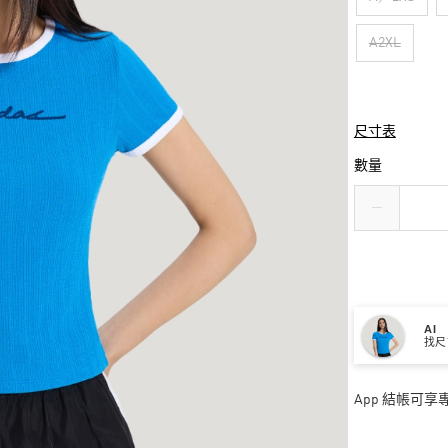
A2XL
尺寸表
數量
AI
找尺
App 結帳可