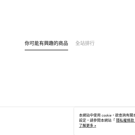
你可能有興趣的商品
全站排行
本網站中使用 cookie，欲查詢有關本
設定，請參閱本網站「
隱私權條款
用 cookie。
了解更多 >