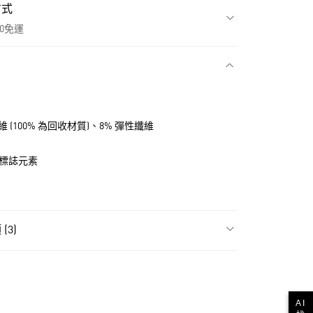
方式
00免運
款
維 (100% 為回收材質)、8% 彈性纖維
品牌標誌元素
(3)
飾
女性全部服飾
NT$1,500(含以上)免運費
飾
女性短袖
貨
AI
氣有禮 | APP限定滿$3800折$300
NT$1,500(含以上)免運費