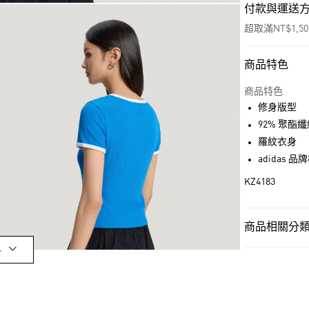
付款與運送
超取滿NT$1,5
商品特色
付款方式
信用卡一次付
商品特色
修身版型
超商取貨付款
92% 聚酯纖
LINE Pay
羅紋衣身
adidas 
街口支付
KZ4183
運送方式
商品相關分類 
全家取貨付款
多
女性
女性服
每筆NT$80，滿
女性
女性服
付款後全家取
最新活動
爸
每筆NT$80，滿