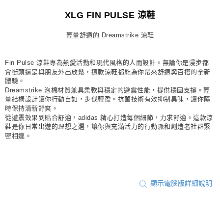
宅配
XLG FIN PULSE 涼鞋
每筆NT$80，滿NT$1,500(含以上)免運費
輕量舒適的 Dreamstrike 涼鞋
付款後門市自取
每筆NT$80，滿NT$1,500(含以上)免運費
Fin Pulse 涼鞋專為熱愛活動和現代風格的人而設計。無論你是漫步都
會街頭還是與朋友外出放鬆，這款涼鞋都能為你帶來舒適與百搭的全新
體驗。
Dreamstrike 泡棉材質兼具柔軟與穩定的避震性能，提供穩固支撐。輕
量結構設計讓你行動自如，步伐輕盈。抗菌技術有效抑制異味，讓你隨
時保持清新舒爽。
從避震效果到貼合舒適，adidas 精心打造每個細節，力求舒適。這款涼
鞋是你日常出遊的理想之選，讓你與充滿活力的行動派和創造者社群緊
密相連。
顯示電腦版詳細說明