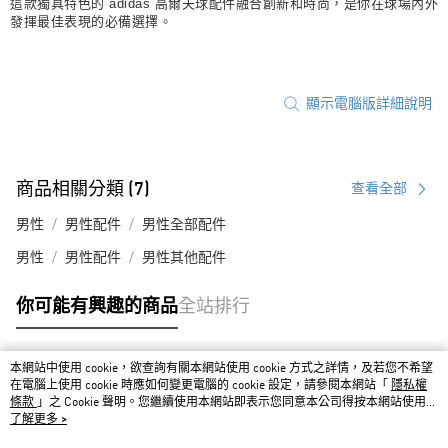
這款獨具特色的 adidas 高爾夫球配件融合創新和時尚，是你在球場內外
發揮最佳表現的必備選擇。
顯示電腦版詳細說明
商品相關分類 (7)
查看全部
男性
男性配件
男性全部配件
男性
男性配件
男性其他配件
你可能有興趣的商品
全站排行
本網站中使用 cookie，欲查詢有關本網站使用 cookie 方式之詳情，及若您不希望
熱門標籤
在電腦上使用 cookie 時應如何變更電腦的 cookie 設定，請參閱本網站「
隱私權
條款
」之 Cookie 聲明。您繼續使用本網站即表示您同意本公司得按本網站使用條
款之 Cookie 聲明使用 cookie。
了解更多 >