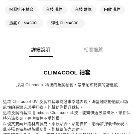
每筆NT$80，滿NT$1,500(含以上)免運費
吸濕排汗 袖套
科技 彈性
科技 透氣
回收 彈性
萊爾富取貨付款
透氣 CLIMACOOL
彈性 CLIMACOOL
每筆NT$80，滿NT$1,500(含以上)免運費
付款後萊爾富取貨
每筆NT$80，滿NT$1,500(含以上)免運費
詳細說明
相關推薦
7-11取貨付款
每筆NT$80，滿NT$1,500(含以上)免運費
CLIMACOOL 袖套
付款後7-11取貨
每筆NT$80，滿NT$1,500(含以上)免運費
採用 Climacool 科技的及腕袖套，帶來沁涼乾爽的舒適感
宅配
每筆NT$80，滿NT$1,500(含以上)免運費
這款 Climacool UV 及腕袖套專為追求卓越表現、渴望體驗舒適感和功
能性的高爾夫球手打造，能幫助你提升球技。
付款後門市自取
這款及腕袖套採用 adidas Climacool 科技，能夠快速吸濕排汗，讓你保
持沁涼乾爽，專注揮桿不受幹擾。
每筆NT$80，滿NT$1,500(含以上)免運費
以優質雙面針織材質製成，柔軟貼合、活動自如，助你發揮最佳表現，
此外還具備基礎防曬功能，能抵禦陽光照射。