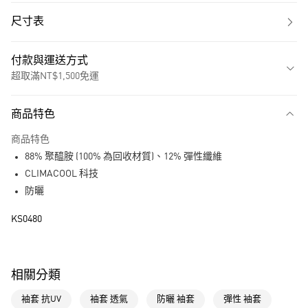
尺寸表
付款與運送方式
超取滿NT$1,500免運
付款方式
商品特色
信用卡一次付款
商品特色
超商取貨付款
88% 聚醯胺 (100% 為回收材質)、12% 彈性纖維
LINE Pay
CLIMACOOL 科技
防曬
街口支付
KS0480
運送方式
全家取貨付款
相關分類
每筆NT$80，滿NT$1,500(含以上)免運費
袖套 抗UV
袖套 透氣
防曬 袖套
彈性 袖套
付款後全家取貨