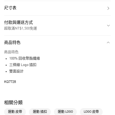
尺寸表
付款與運送方式
超取滿NT$1,500免運
付款方式
商品特色
信用卡一次付款
商品特色
超商取貨付款
100% 回收聚酯纖維
LINE Pay
三條線 Logo 插扣
雙面設計
街口支付
KQ7728
運送方式
全家取貨付款
相關分類
每筆NT$80，滿NT$1,500(含以上)免運費
運動 皮帶
運動 插扣
運動 LOGO
LOGO 皮帶
付款後全家取貨