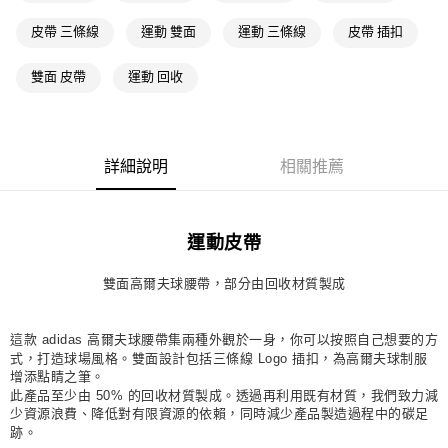
每筆NT$80，滿NT$1,500(含以上)免運費
皮帶 三條線
運動 雙面
運動 三條線
皮帶 插扣
萊爾富取貨付款
雙面 皮帶
運動 回收
每筆NT$80，滿NT$1,500(含以上)免運費
付款後萊爾富取貨
每筆NT$80，滿NT$1,500(含以上)免運費
詳細說明
相關推薦
7-11取貨付款
每筆NT$80，滿NT$1,500(含以上)免運費
運動皮帶
付款後7-11取貨
每筆NT$80，滿NT$1,500(含以上)免運費
雙面高爾夫球腰帶，部分由回收材質製成
宅配
每筆NT$80，滿NT$1,500(含以上)免運費
這款 adidas 高爾夫球腰帶集兩種外觀於一身，你可以按照自己想要的方
式，打造球場風格。雙面設計包括三條線 Logo 插扣，為高爾夫球制服
付款後門市自取
增添點睛之筆。
此產品至少由 50% 的回收材質製成。透過再利用既有材質，我們致力減
每筆NT$80，滿NT$1,500(含以上)免運費
少資源浪費、降低對有限資源的依賴，同時減少產品製造過程中的碳足
跡。