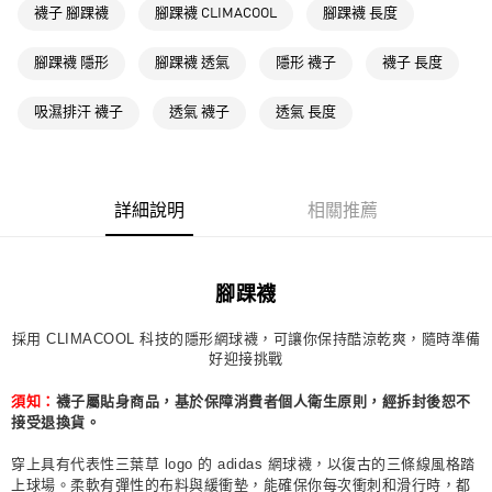
襪子 腳踝襪
腳踝襪 CLIMACOOL
腳踝襪 長度
每筆NT$80，滿NT$1,500(含以上)免運費
萊爾富取貨付款
腳踝襪 隱形
腳踝襪 透氣
隱形 襪子
襪子 長度
每筆NT$80，滿NT$1,500(含以上)免運費
吸濕排汗 襪子
透氣 襪子
透氣 長度
付款後萊爾富取貨
每筆NT$80，滿NT$1,500(含以上)免運費
7-11取貨付款
詳細說明
相關推薦
每筆NT$80，滿NT$1,500(含以上)免運費
付款後7-11取貨
腳踝襪
每筆NT$80，滿NT$1,500(含以上)免運費
採用 CLIMACOOL 科技的隱形網球襪，可讓你保持酷涼乾爽，隨時準備
宅配
好迎接挑戰
每筆NT$80，滿NT$1,500(含以上)免運費
襪子屬貼身商品，基於保障消費者個人衛生原則，經拆封後恕不
須知：
付款後門市自取
接受退換貨。
每筆NT$80，滿NT$1,500(含以上)免運費
穿上具有代表性三葉草 logo 的 adidas 網球襪，以復古的三條線風格踏
上球場。柔軟有彈性的布料與緩衝墊，能確保你每次衝刺和滑行時，都