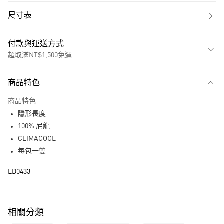
尺寸表
付款與運送方式
超取滿NT$1,500免運
付款方式
商品特色
信用卡一次付款
商品特色
超商取貨付款
隱形長度
LINE Pay
100% 尼龍
CLIMACOOL
街口支付
每包一雙
運送方式
LD0433
全家取貨付款
每筆NT$80，滿NT$1,500(含以上)免運費
相關分類
付款後全家取貨