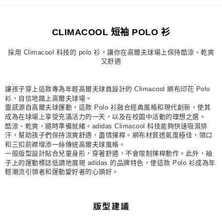
每筆NT$80，滿NT$1,500(含以上)免運費
宅配
CLIMACOOL 短袖 POLO 衫
每筆NT$80，滿NT$1,500(含以上)免運費
採用 Climacool 科技的 polo 衫，讓你在高爾夫球場上保持酷涼、乾爽
付款後門市自取
又舒適
每筆NT$80，滿NT$1,500(含以上)免運費
讓孩子穿上這款專為年輕高爾夫球員設計的 Climacool 網布印花 Polo
衫，自信地踏上高爾夫球場。
靈感源自高爾夫球運動，這款 Polo 衫融合經典風格和現代創新，使其
成為在球場上享受充滿活力的一天，以及在校園中活動的理想之選。
酷涼、乾爽，隨時準備就緒。adidas Climacool 科技能夠快速吸濕排
汗，幫助孩子們保持涼爽舒適，盡情揮桿。網布材質透氣度極佳，領口
和三扣前襟增添一絲傳統高爾夫球風格。
一般版型設計貼合兒童身形，穿著舒適，不會限制揮桿動作。此外，袖
子上的運動標誌低調地展現 adidas 的品牌特色，使這款 Polo 衫成為年
輕潮流引領者和運動愛好者的心頭好。