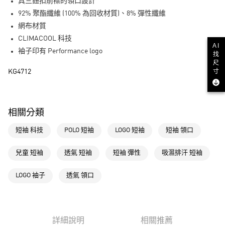
LINE Pay
具三鈕扣前襟的領口設計
92% 聚酯纖維 (100% 為回收材質)、8% 彈性纖維
街口支付
網布材質
CLIMACOOL 科技
運送方式
AI
袖子印有 Performance logo
找
全家取貨付款
尺
寸
KG4712
每筆NT$80，滿NT$1,500(含以上)免運費
付款後全家取貨
每筆NT$80，滿NT$1,500(含以上)免運費
相關分類
萊爾富取貨付款
短袖 科技
POLO 短袖
LOGO 短袖
短袖 領口
每筆NT$80，滿NT$1,500(含以上)免運費
兒童 短袖
透氣 短袖
短袖 彈性
吸濕排汗 短袖
付款後萊爾富取貨
每筆NT$80，滿NT$1,500(含以上)免運費
LOGO 袖子
透氣 領口
7-11取貨付款
每筆NT$80，滿NT$1,500(含以上)免運費
詳細說明
相關推薦
付款後7-11取貨