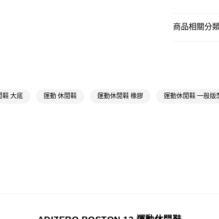
付款後全家取
商品相關分類 
每筆NT$80，滿
男性
男性鞋
萊爾富取貨付
每筆NT$80，滿
男性
男性鞋
女性
女性鞋
付款後萊爾富
每筆NT$80，滿
運動
跑步
鞋 大底
運動 休閒鞋
運動休閒鞋 橡膠
運動休閒鞋 一般版
女性
女性鞋
7-11取貨付款
每筆NT$80，滿
運動
跑步
付款後7-11取
最新活動
爸
每筆NT$80，滿
最新活動
a
宅配
每筆NT$80，滿
付款後門市自
每筆NT$80，滿