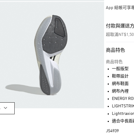
App 結帳可
付款與運送
超取滿NT$1,5
商品特色
付款方式
信用卡一次付
商品特色
一般版型
超商取貨付款
鞋帶設計
LINE Pay
網布鞋面
網布內裡
街口支付
ENERGY 
LIGHTST
多
Lighttr
運送方式
適合中長距離
全家取貨付款
JS4939
每筆NT$80，滿