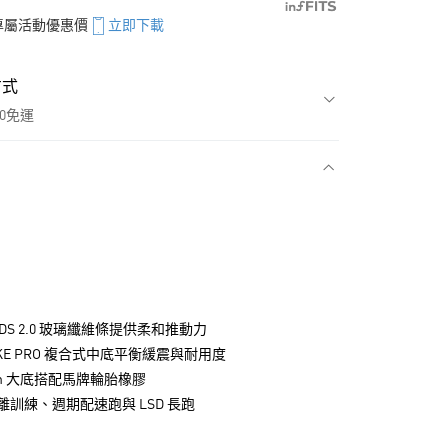
享專屬活動優惠價
立即下載
方式
00免運
款
RODS 2.0 玻璃纖維條提供柔和推動力
RIKE PRO 複合式中底平衡緩震與耐用度
axion 大底搭配馬牌輪胎橡膠
訓練、週期配速跑與 LSD 長跑
NT$1,500(含以上)免運費