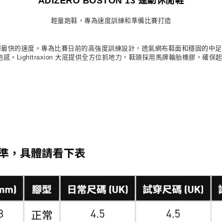
ADIZERO BOSTON 13 運動休閒鞋
輕量跑鞋，專為速度訓練和準備比賽打造
可讓你發揮最快的速度。專為比賽日前的高強度訓練設計，透氣網布鞋面和穩固的中足鎖定，讓你舒
感。Lighttraxion 大底提供全方位抓地力，鞋頭採用馬牌輪胎橡膠，確保