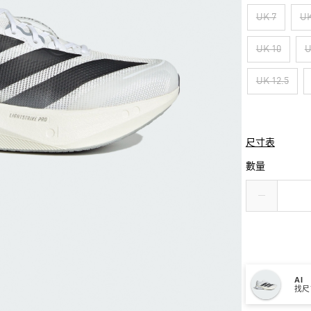
UK 7
UK
UK 10
U
UK 12.5
尺寸表
數量
AI
找尺