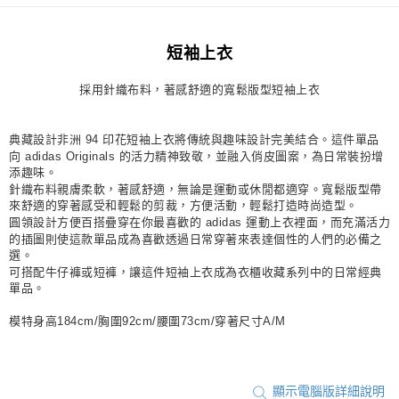
每筆NT$80，滿NT$1,500(含以上)免運費
短袖上衣
宅配
每筆NT$80，滿NT$1,500(含以上)免運費
採用針織布料，著感舒適的寬鬆版型短袖上衣
付款後門市自取
每筆NT$80，滿NT$1,500(含以上)免運費
典藏設計非洲 94 印花短袖上衣將傳統與趣味設計完美結合。這件單品
向 adidas Originals 的活力精神致敬，並融入俏皮圖案，為日常裝扮增
添趣味。
針織布料親膚柔軟，著感舒適，無論是運動或休閒都適穿。寬鬆版型帶
來舒適的穿著感受和輕鬆的剪裁，方便活動，輕鬆打造時尚造型。
圓領設計方便百搭疊穿在你最喜歡的 adidas 運動上衣裡面，而充滿活力
的插圖則使這款單品成為喜歡透過日常穿著來表達個性的人們的必備之
選。
可搭配牛仔褲或短褲，讓這件短袖上衣成為衣櫃收藏系列中的日常經典
單品。
模特身高184cm/胸圍92cm/腰圍73cm/穿著尺寸A/M
顯示電腦版詳細說明