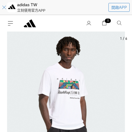
adidas TW
開啟APP
立刻使用官方APP
0
1
/
6