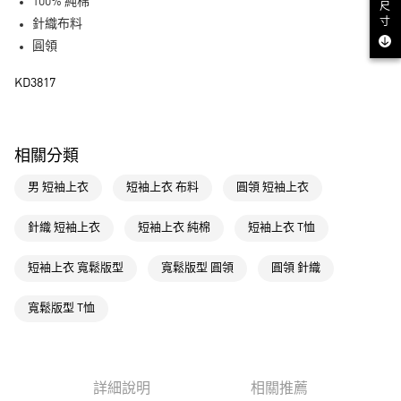
LINE Pay
100% 純棉
尺
寸
針織布料
街口支付
圓領
運送方式
KD3817
全家取貨付款
每筆NT$80，滿NT$1,500(含以上)免運費
相關分類
付款後全家取貨
男 短袖上衣
短袖上衣 布料
圓領 短袖上衣
每筆NT$80，滿NT$1,500(含以上)免運費
萊爾富取貨付款
針織 短袖上衣
短袖上衣 純棉
短袖上衣 T恤
每筆NT$80，滿NT$1,500(含以上)免運費
短袖上衣 寬鬆版型
寬鬆版型 圓領
圓領 針織
付款後萊爾富取貨
每筆NT$80，滿NT$1,500(含以上)免運費
寬鬆版型 T恤
7-11取貨付款
每筆NT$80，滿NT$1,500(含以上)免運費
詳細說明
相關推薦
付款後7-11取貨