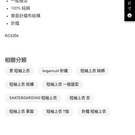
一般版型
尺
LINE Pay
100% 純棉
寸
單面針織布結構
街口支付
針織
運送方式
KC6304
全家取貨付款
每筆NT$80，滿NT$1,500(含以上)免運費
相關分類
付款後全家取貨
男 短袖上衣
kogancult 針織
短袖上衣 純棉
每筆NT$80，滿NT$1,500(含以上)免運費
萊爾富取貨付款
短袖上衣 結構
短袖上衣 一般版型
每筆NT$80，滿NT$1,500(含以上)免運費
SKATEBOARDING 短袖上衣
短袖上衣 女
付款後萊爾富取貨
每筆NT$80，滿NT$1,500(含以上)免運費
短袖上衣 單面
短袖上衣 T恤
針織 短袖上衣
7-11取貨付款
每筆NT$80，滿NT$1,500(含以上)免運費