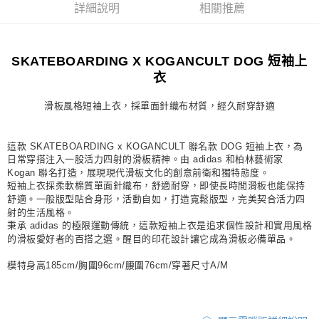
詳細說明
相關推薦
付款後7-11取貨
每筆NT$80，滿NT$1,500(含以上)免運費
SKATEBOARDING X KOGANCULT DOG 短袖上
宅配
衣
每筆NT$80，滿NT$1,500(含以上)免運費
滑板風格短袖上衣，採單面針織布材質，經久耐穿舒適
付款後門市自取
每筆NT$80，滿NT$1,500(含以上)免運費
這款 SKATEBOARDING x KOGANCULT 聯名款 DOG 短袖上衣，為
日常穿搭注入一股活力四射的滑板精神。由 adidas 和柏林藝術家
Kogan 聯名打造，展現現代滑板文化的創意前衛和獨特態度。
短袖上衣採柔軟棉質單面針織布，舒適耐穿，即使長時間滑板也能保持
舒適。一般版型貼合身形，活動自如，打造寬鬆版型，完美契合活力四
射的生活風格。
秉承 adidas 的極限運動傳統，這款短袖上衣是追求個性設計和實用風格
的滑板愛好者的百搭之選。醒目的印花設計讓它成為滑板必備單品。
模特身高185cm/胸圍96cm/腰圍76cm/穿著尺寸A/M