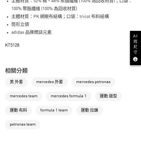
主體材質：52% 棉、48% 聚酯纖維 (100% 為回收材質)；口袋：
街口支付
100% 聚酯纖維 (100% 為回收材質)
主體材質：PK 網眼布結構；口袋：tricot 布料結構
運送方式
筒形立領
全家取貨付款
adidas 品牌標誌元素
AI
每筆NT$80，滿NT$1,500(含以上)免運費
找
KT5128
尺
付款後全家取貨
寸
每筆NT$80，滿NT$1,500(含以上)免運費
相關分類
萊爾富取貨付款
每筆NT$80，滿NT$1,500(含以上)免運費
男 外套
mercedes 外套
mercedes petronas
付款後萊爾富取貨
mercedes team
mercedes formula 1
運動 版型
每筆NT$80，滿NT$1,500(含以上)免運費
運動 布料
formula 1 team
運動 拉鍊
7-11取貨付款
每筆NT$80，滿NT$1,500(含以上)免運費
petronas team
付款後7-11取貨
每筆NT$80，滿NT$1,500(含以上)免運費