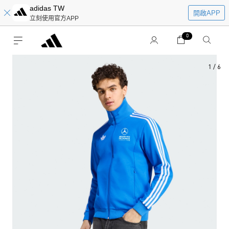
adidas TW
開啟APP
立刻使用官方APP
0
1
/
6