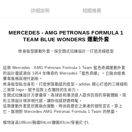
宅配
詳細說明
相關推薦
每筆NT$80，滿NT$1,500(含以上)免運費
付款後門市自取
MERCEDES - AMG PETRONAS FORMULA 1
每筆NT$80，滿NT$1,500(含以上)免運費
TEAM BLUE WONDERS 運動外套
修身版型運動外套，採全開式拉鍊設計，打造流線造型
這款 Mercedes - AMG Petronas Formula 1 Team 藍色奇蹟運動外套
的設計靈感源自 1954 年傳奇的 Mercedes「藍色奇蹟」。它融合經典
賽車風格與現代創新。
修身版型貼合身形，打造俐落動感的造型。adidas 精心打造的三條線和
三葉草 logo，賦予這款上衣獨特的生命力。
全開式拉鍊設計方便疊穿，為球迷和潮流達人提供百搭的穿著體驗。筒
形立領設計增添現代感，讓你倍感舒適時髦。
這款運動外套是欣賞融合運動、時尚與歷史之美者的個性宣言。穿上
它，展現對 Mercedes AMG Petronas Formula 1 Team 的熱愛。
模特身高189cm/胸圍94cm/腰圍83cm/穿著尺寸L