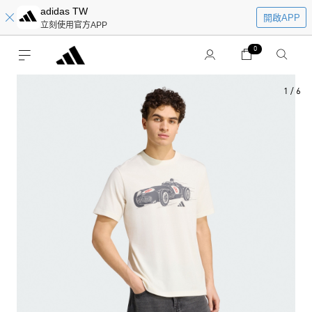
adidas TW
開啟APP
立刻使用官方APP
0
1
/
6