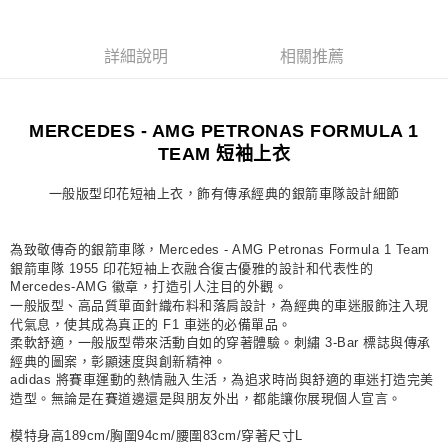
宅配
詳細說明
相關推薦
每筆NT$80，滿NT$1,500(含以上)免運費
付款後門市自取
每筆NT$80，滿NT$1,500(含以上)免運費
MERCEDES - AMG PETRONAS FORMULA 1
TEAM 短袖上衣
一般版型印花短袖上衣，飾有傳承經典的銀箭車隊設計細節
為致敬傳奇的銀箭車隊，Mercedes - AMG Petronas Formula 1 Team
銀箭車隊 1955 印花短袖上衣融合復古優雅的設計和代表性的
Mercedes-AMG 徽章，打造引人注目的外觀。
一般版型、高品質單面針織布料和落肩設計，為經典的車迷服飾注入現
代氣息，使其成為真正的 F1 車迷的必備單品。
柔軟舒適，一般版型帶來活動自如的穿著體驗。刺繡 3-Bar 標誌與傳承
經典的圖案，彰顯速度與創新精神。
adidas 將賽車運動的熱情融入生活，為追求時尚與舒適的車迷打造完美
造型。無論是在賽道邊還是與朋友外出，都能讓你展現個人宣言。
模特身高189cm/胸圍94cm/腰圍83cm/穿著尺寸L