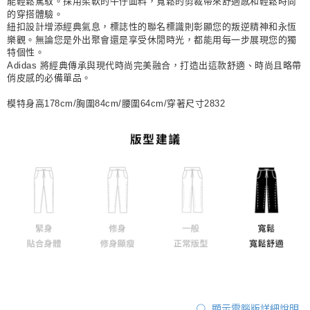
能輕鬆駕馭。採用柔軟的牛仔面料，寬鬆的剪裁帶來舒適感和輕鬆時尚
的穿搭體驗。
紐扣設計增添經典氣息，標誌性的聯名標識則彰顯您的叛逆精神和永恆
樂觀。無論您是外出聚會還是享受休閒時光，都能用每一步展現您的獨
特個性。
Adidas 將經典傳承與現代時尚完美融合，打造出這款舒適、時尚且略帶
俏皮感的必備單品。
模特身高178cm/胸圍84cm/腰圍64cm/穿著尺寸2832
顯示電腦版詳細說明