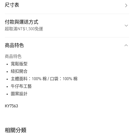
尺寸表
付款與運送方式
超取滿NT$1,500免運
付款方式
商品特色
信用卡一次付款
商品特色
超商取貨付款
寬鬆版型
LINE Pay
紐扣開合
主體面料：100% 棉 / 口袋：100% 棉
街口支付
牛仔布工藝
圖案設計
運送方式
KY7563
全家取貨付款
每筆NT$80，滿NT$1,500(含以上)免運費
付款後全家取貨
相關分類