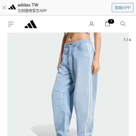
adidas TW
開啟APP
立刻使用官方APP
0
1
/
6