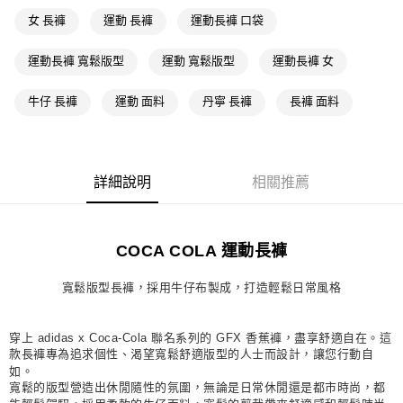
每筆NT$80，滿NT$1,500(含以上)免運費
女 長褲
運動 長褲
運動長褲 口袋
萊爾富取貨付款
每筆NT$80，滿NT$1,500(含以上)免運費
運動長褲 寬鬆版型
運動 寬鬆版型
運動長褲 女
付款後萊爾富取貨
牛仔 長褲
運動 面料
丹寧 長褲
長褲 面料
每筆NT$80，滿NT$1,500(含以上)免運費
7-11取貨付款
每筆NT$80，滿NT$1,500(含以上)免運費
詳細說明
相關推薦
付款後7-11取貨
每筆NT$80，滿NT$1,500(含以上)免運費
COCA COLA 運動長褲
宅配
寬鬆版型長褲，採用牛仔布製成，打造輕鬆日常風格
每筆NT$80，滿NT$1,500(含以上)免運費
付款後門市自取
穿上 adidas x Coca-Cola 聯名系列的 GFX 香蕉褲，盡享舒適自在。這
每筆NT$80，滿NT$1,500(含以上)免運費
款長褲專為追求個性、渴望寬鬆舒適版型的人士而設計，讓您行動自
如。
寬鬆的版型營造出休閒隨性的氛圍，無論是日常休閒還是都市時尚，都