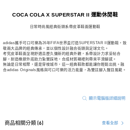
宅配
COCA COLA X SUPERSTAR II 運動休閒鞋
每筆NT$80，滿NT$1,500(含以上)免運費
付款後門市自取
日常時尚風經典街頭系帶皮革鞋面運動鞋
每筆NT$80，滿NT$1,500(含以上)免運費
adidas攜手可口可樂為26年FIFA世界盃打造SUPERSTAR II運動鞋，致
敬兩大品牌的經典傳承，並以個性設計融合街頭與足球文化。
考究皮革鞋面呈現舒適且歷久彌新的經典外觀，系帶設計力求妥帖合
腳，耐造橡膠外底助力紮實踩地，合成材質襯裡則帶來平滑腳感。
無論是日常相聚，還是穿梭城市，這一經典鞋款都能讓你輕鬆出挑。融
合adidas Originals風格與可口可樂的活力能量，為雙註腳入醒目風範。
顯示電腦版詳細說明
商品相關分類 (6)
查看全部