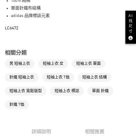
LINE Pay
100% 純棉
單面針織布結構
街口支付
AI
adidas 品牌標誌元素
找
尺
運送方式
LC6472
寸
全家取貨付款
每筆NT$80，滿NT$1,500(含以上)免運費
相關分類
付款後全家取貨
男 短袖上衣
短袖上衣 女
短袖上衣 單面
每筆NT$80，滿NT$1,500(含以上)免運費
萊爾富取貨付款
針織 短袖上衣
短袖上衣 T恤
短袖上衣 結構
每筆NT$80，滿NT$1,500(含以上)免運費
短袖上衣 寬鬆版型
短袖上衣 標誌
單面 針織
付款後萊爾富取貨
每筆NT$80，滿NT$1,500(含以上)免運費
針織 T恤
7-11取貨付款
每筆NT$80，滿NT$1,500(含以上)免運費
詳細說明
相關推薦
付款後7-11取貨