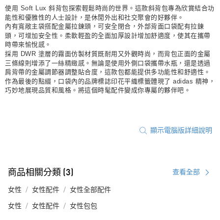
使用 Soft Lux 斜背包探索輕鬆時尚的世界。這款斜背包專為欣賞結合功
能性和優雅性的人士設計，是休閒外出和社交聚會的好夥伴。
內有寬敞主袋搭配金屬拉鍊頭，可安全閉合，外部背面口袋配有拉鍊
頭，可增加安全性。柔軟輕盈的全面加厚設計增加舒適度，使其在攜帶
時帶來愉悅感。
採用 DWR 塗層的霧面仿製材質既耐用又外觀時尚，而背包正面的金屬
三條線則增添了一絲精緻感。無論是使用外側口袋攜帶水瓶，還是透過
肩背帶的金屬調節器調整貼合度，這款包都能提供多功能性和舒適性。
作為最後的點綴，口袋內的品牌標誌印花平織標籤體現了 adidas 精神，
巧妙地展現品質和風格。將這個時髦配件變成你專屬的夥伴吧。
顯示電腦版詳細說明
商品相關分類 (3)
查看全部
女性
女性配件
女性全部配件
女性
女性配件
女性包包