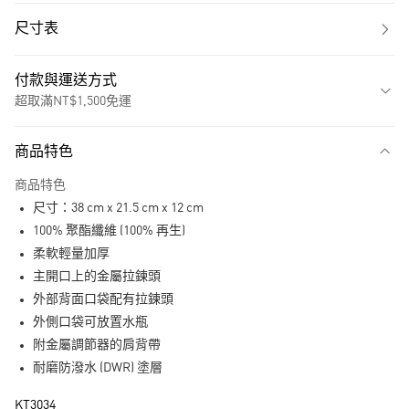
尺寸表
付款與運送方式
超取滿NT$1,500免運
付款方式
商品特色
信用卡一次付款
商品特色
超商取貨付款
尺寸：38 cm x 21.5 cm x 12 cm
LINE Pay
100% 聚酯纖維 (100% 再生)
柔軟輕量加厚
街口支付
主開口上的金屬拉鍊頭
外部背面口袋配有拉鍊頭
運送方式
外側口袋可放置水瓶
全家取貨付款
附金屬調節器的肩背帶
每筆NT$80，滿NT$1,500(含以上)免運費
耐磨防潑水 (DWR) 塗層
付款後全家取貨
KT3034