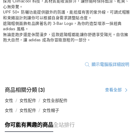
採用 Climacool 科技，其材質能吸濕排汗，讓你隨時保持酷涼、乾爽、
心無旁騖。
UPF 50+ 防曬功能提供額外的防護，能抵擋有害的紫外線，可調式帽簷
和束繩設計則讓你可以根據自身需求調整貼合度。
遮陽帽側面飾有品牌著名的 3-Bar Logo，為你的造型增添一抹經典
adidas 風格。
無論是跑步還是休閒漫步，這款遮陽帽都能讓你舒適享受陽光。自信擁
抱大自然，讓 adidas 成為你冒險旅程的一部分。
顯示電腦版詳細說明
商品相關分類 (3)
查看全部
女性
女性配件
女性全部配件
女性
女性配件
女性帽子
你可能有興趣的商品
全站排行