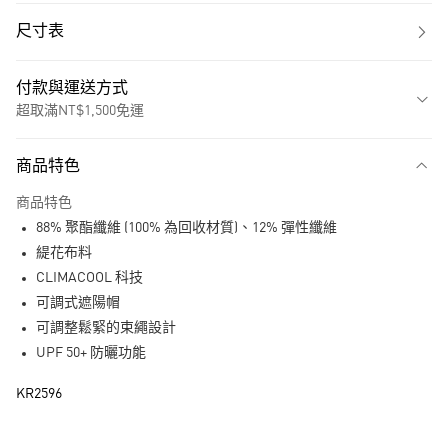
尺寸表
付款與運送方式
超取滿NT$1,500免運
付款方式
商品特色
信用卡一次付款
商品特色
超商取貨付款
88% 聚酯纖維 (100% 為回收材質)、12% 彈性纖維
LINE Pay
緹花布料
CLIMACOOL 科技
街口支付
可調式遮陽帽
可調整鬆緊的束繩設計
運送方式
UPF 50+ 防曬功能
全家取貨付款
KR2596
每筆NT$80，滿NT$1,500(含以上)免運費
付款後全家取貨