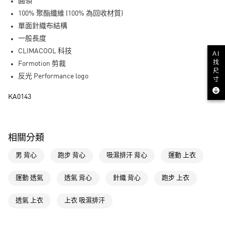
LINE Pay
圓領
100% 聚酯纖維 (100% 為回收材質)
街口支付
單面針織布結構
一般長度
運送方式
CLIMACOOL 科技
AI
全家取貨付款
找
Formotion 剪裁
尺
每筆NT$80，滿NT$1,500(含以上)免運費
反光 Performance logo
寸
付款後全家取貨
KA0143
每筆NT$80，滿NT$1,500(含以上)免運費
萊爾富取貨付款
相關分類
每筆NT$80，滿NT$1,500(含以上)免運費
男 背心
跑步 背心
吸濕排汗 背心
運動 上衣
付款後萊爾富取貨
每筆NT$80，滿NT$1,500(含以上)免運費
運動 透氣
透氣 背心
針織 背心
跑步 上衣
7-11取貨付款
透氣 上衣
上衣 吸濕排汗
每筆NT$80，滿NT$1,500(含以上)免運費
付款後7-11取貨