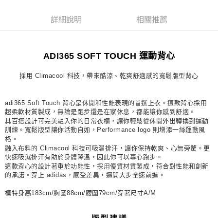
每筆NT$80，滿NT$1,500(含以上)免運費
詳細說明
相關推薦
宅配
每筆NT$80，滿NT$1,500(含以上)免運費
ADI365 SOFT TOUCH 運動背心
付款後門市自取
每筆NT$80，滿NT$1,500(含以上)免運費
採用 Climacool 科技，帶來酷涼、乾爽舒適感的寬鬆版型背心
adi365 Soft Touch 背心是休閒和性能表現的首選上衣。這款背心採用
超柔軟材質製成，無論是跑步還是在家休息，都能讓你感到舒適。
其百搭設計可完美融入你的日常衣櫃，讓你輕鬆從休閒外出轉換到運動
訓練。寬鬆版型讓你活動自如，Performance logo 則增添一絲運動風
格。
融入布料的 Climacool 科技可吸濕排汗，讓你保持乾爽、心無旁騖。更
快速吸濕排汗有助於身體降溫，因此你可以專心跑步。
這款背心的設計著重於功能性，採用優質材質製成，符合對性能和創新
的承諾。穿上 adidas，感受差異，邁開大步全速前進。
模特身高183cm/胸圍88cm/腰圍79cm/穿著尺寸A/M