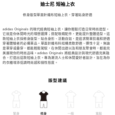
迪士尼 短袖上衣
每筆NT$80，滿NT$1,500(含以上)免運費
修身版型單面針織布短袖上衣，穿著貼身舒適
宅配
每筆NT$80，滿NT$1,500(含以上)免運費
adidas Originals 的現代經典短袖上衣，讓你輕鬆打造日常時尚造型。
付款後門市自取
它就是你休閒時光的理想選擇；搭配吸睛配件，更能提升整體造型。這
每筆NT$80，滿NT$1,500(含以上)免運費
款短袖上衣採修身版型，貼合身形、活動自如，是追求簡單剪裁和舒適
穿著體驗者的必備單品。單面針織布料結構柔軟舒適、彈性十足，無論
是單穿或疊穿，都能輕鬆駕馭，在休閒出遊以及和朋友聚會時，都能完
美展現你的時尚品味。adidas Originals 將經典設計與現代舒適完美融
合，打造出這款短袖上衣。專為潮流人士和休閒愛好者設計，旨在為你
的衣櫃增添低調時尚感和個性態度。