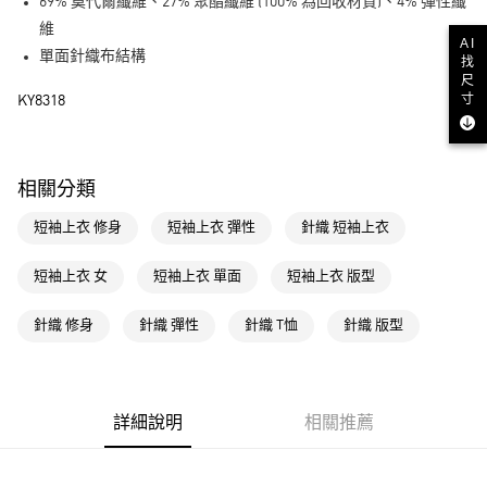
LINE Pay
69% 莫代爾纖維、27% 聚酯纖維 (100% 為回收材質)、4% 彈性纖
維
街口支付
AI
單面針織布結構
找
尺
運送方式
寸
KY8318
全家取貨付款
每筆NT$80，滿NT$1,500(含以上)免運費
相關分類
付款後全家取貨
短袖上衣 修身
短袖上衣 彈性
針織 短袖上衣
每筆NT$80，滿NT$1,500(含以上)免運費
萊爾富取貨付款
短袖上衣 女
短袖上衣 單面
短袖上衣 版型
每筆NT$80，滿NT$1,500(含以上)免運費
針織 修身
針織 彈性
針織 T恤
針織 版型
付款後萊爾富取貨
每筆NT$80，滿NT$1,500(含以上)免運費
7-11取貨付款
詳細說明
相關推薦
每筆NT$80，滿NT$1,500(含以上)免運費
付款後7-11取貨