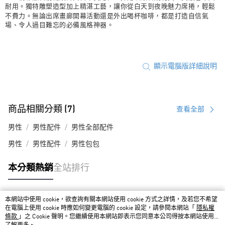
耐用。獨特雕塑造型加上精湛工藝，讓你從白天到夜晚魅力席捲，輕鬆
不費力。無論出席畫廊開幕活動還是外出喝杯咖啡，都是打造自信氣
場、令人過目難忘的必備風格神器。
顯示電腦版詳細說明
商品相關分類 (7)
查看全部
男性
男性配件
男性全部配件
男性
男性配件
男性包包
本分類熱銷
全站排行
本網站中使用 cookie，欲查詢有關本網站使用 cookie 方式之詳情，及若您不希望
熱門標籤
在電腦上使用 cookie 時應如何變更電腦的 cookie 設定，請參閱本網站「
隱私權
條款
」之 Cookie 聲明。您繼續使用本網站即表示您同意本公司得按本網站使用條