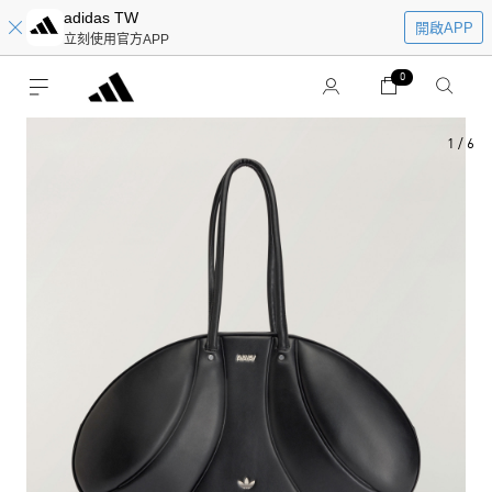
adidas TW
開啟APP
立刻使用官方APP
0
1
/
6