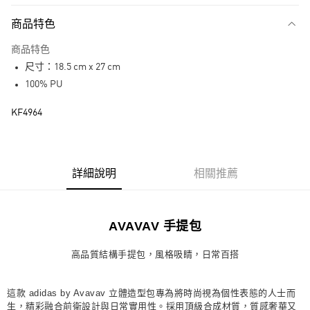
付款方式
商品特色
信用卡一次付款
商品特色
LINE Pay
尺寸：18.5 cm x 27 cm
街口支付
100% PU
KF4964
運送方式
宅配
每筆NT$80，滿NT$1,500(含以上)免運費
詳細說明
相關推薦
付款後門市自取
每筆NT$80，滿NT$1,500(含以上)免運費
AVAVAV 手提包
高品質結構手提包，風格吸睛，日常百搭
這款 adidas by Avavav 立體造型包專為將時尚視為個性表態的人士而
生，精彩融合前衛設計與日常實用性。採用頂級合成材質，質感奢華又