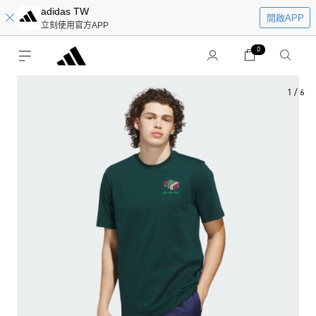
adidas TW
開啟APP
立刻使用官方APP
0
1
/
6