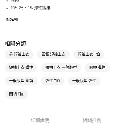
LINE Pay
圓領
95% 棉，5% 彈性纖維
街口支付
JN2498
運送方式
全家取貨付款
相關分類
每筆NT$80，滿NT$1,500(含以上)免運費
男 短袖上衣
圓領 短袖上衣
短袖上衣 T恤
付款後全家取貨
每筆NT$80，滿NT$1,500(含以上)免運費
短袖上衣 彈性
短袖上衣 一般版型
圓領 彈性
萊爾富取貨付款
一般版型 圓領
彈性 T恤
一般版型 彈性
每筆NT$80，滿NT$1,500(含以上)免運費
付款後萊爾富取貨
圓領 T恤
每筆NT$80，滿NT$1,500(含以上)免運費
7-11取貨付款
每筆NT$80，滿NT$1,500(含以上)免運費
詳細說明
相關推薦
付款後7-11取貨