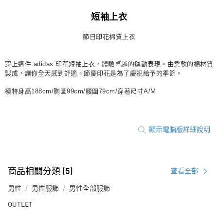
每筆NT$80，滿NT$1,500(含以上)免運費
短袖上衣
宅配
節日印花棉質上衣
每筆NT$80，滿NT$1,500(含以上)免運費
付款後門市自取
穿上這件 adidas 印花短袖上衣，體驗卓越的運動表現。由柔軟的棉材質
每筆NT$80，滿NT$1,500(含以上)免運費
製成，讓你全天感到舒適。節慶印花是為了慶祝給予的季節。
模特身高188cm/胸圍99cm/腰圍79cm/穿著尺寸A/M
顯示電腦版詳細說明
商品相關分類 (5)
查看全部
男性
男性服飾
男性全部服飾
OUTLET