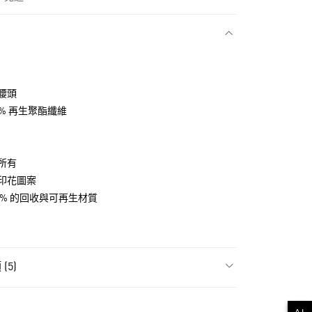
款
腰頭
33% 再生聚酯纖維
所有
印花圖案
0% 的回收與可再生材質
NT$1,500(含以上)免運費
貨
(5)
NT$1,500(含以上)免運費
飾
全部服飾
款