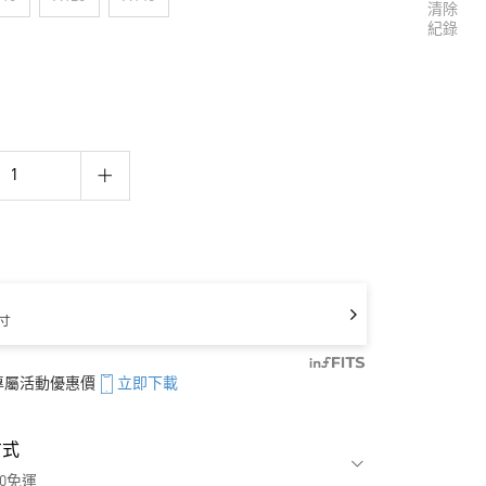
清除
紀錄
寸
享專屬活動優惠價
立即下載
方式
00免運