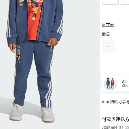
尺寸表
數量
AI
找尺
App 結帳可
付款與運送
超取滿NT$1,5