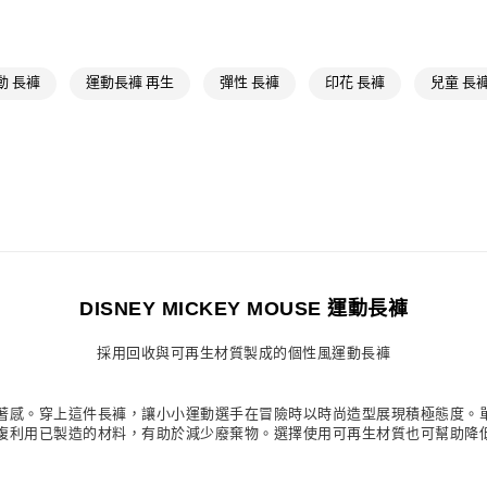
每筆NT$80，滿
OUTLET
孩童
孩童服
付款後萊爾富
每筆NT$80，滿
最新活動
爸
動 長褲
運動長褲 再生
彈性 長褲
印花 長褲
兒童 長
最新活動
爸
7-11取貨付款
每筆NT$80，滿
付款後7-11取
每筆NT$80，滿
宅配
每筆NT$80，滿
DISNEY MICKEY MOUSE 運動長褲
付款後門市自
採用回收與可再生材質製成的個性風運動長褲
每筆NT$80，滿
著感。穿上這件長褲，讓小小運動選手在冒險時以時尚造型展現積極態度。
複利用已製造的材料，有助於減少廢棄物。選擇使用可再生材質也可幫助降