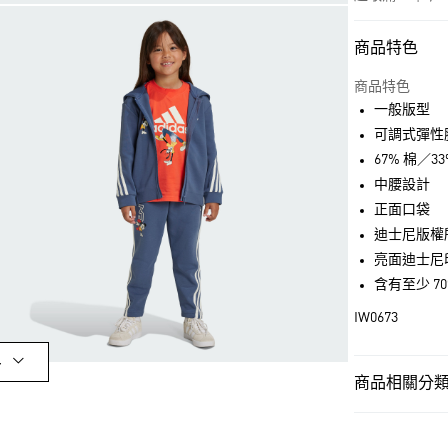
商品特色
付款方式
信用卡一次付
商品特色
一般版型
超商取貨付款
可調式彈性
LINE Pay
67% 棉／
中腰設計
街口支付
正面口袋
迪士尼版權
亮面迪士尼
運送方式
含有至少 7
全家取貨付款
IW0673
每筆NT$80，滿
付款後全家取
多
商品相關分類 
每筆NT$80，滿
孩童
孩童服
萊爾富取貨付