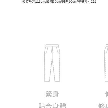
模特身高118cm/胸圍60cm/腰圍50cm/穿著尺寸116