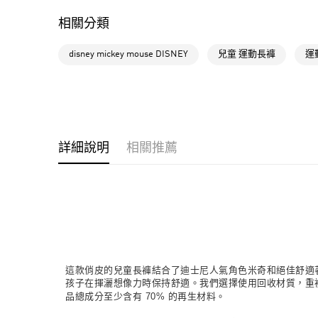
相關分類
disney mickey mouse DISNEY
兒童 運動長褲
運
詳細說明
相關推薦
這款俏皮的兒童長褲結合了迪士尼人氣角色米奇和絕佳舒適
孩子在揮灑想像力時保持舒適。我們選擇使用回收材質，重
品總成分至少含有 70% 的再生材料。