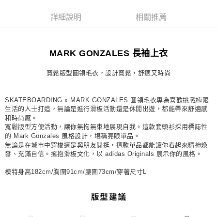
每筆NT$80，滿NT$1,500(含以上)免運費
詳細說明
相關推薦
宅配
每筆NT$80，滿NT$1,500(含以上)免運費
MARK GONZALES 長袖上衣
付款後門市自取
每筆NT$80，滿NT$1,500(含以上)免運費
寬鬆版型圓領毛衣，設計寬鬆，舒適又時尚
SKATEBOARDING x MARK GONZALES 圓領毛衣專為喜歡挑戰極限
生活的人士打造，無論是進行滑板活動還是休閒出遊，都能帶來舒適感
和時尚感。
寬鬆版型方便活動，讓你無拘無束地展現自我。這款套頭衫採用標誌性
的 Mark Gonzales 風格設計，堪稱亮眼單品。
無論是在城市中穿梭還是與朋友閒逛，這款單品都能讓你看起來精神煥
發、充滿自信。擁抱滑板文化，以 adidas Originals 展示你的風格。
模特身高182cm/胸圍91cm/腰圍73cm/穿著尺寸L