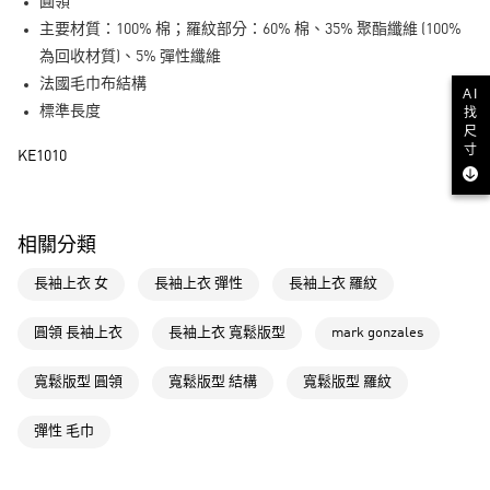
LINE Pay
圓領
主要材質：100% 棉；羅紋部分：60% 棉、35% 聚酯纖維 (100%
街口支付
為回收材質)、5% 彈性纖維
法國毛巾布結構
AI
運送方式
標準長度
找
尺
全家取貨付款
寸
KE1010
每筆NT$80，滿NT$1,500(含以上)免運費
付款後全家取貨
每筆NT$80，滿NT$1,500(含以上)免運費
相關分類
萊爾富取貨付款
長袖上衣 女
長袖上衣 彈性
長袖上衣 羅紋
每筆NT$80，滿NT$1,500(含以上)免運費
圓領 長袖上衣
長袖上衣 寬鬆版型
mark gonzales
付款後萊爾富取貨
每筆NT$80，滿NT$1,500(含以上)免運費
寬鬆版型 圓領
寬鬆版型 結構
寬鬆版型 羅紋
7-11取貨付款
彈性 毛巾
每筆NT$80，滿NT$1,500(含以上)免運費
付款後7-11取貨