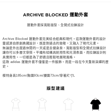
每筆NT$80，滿NT$1,500(含以上)免運費
ARCHIVE BLOCKED 運動外套
宅配
每筆NT$80，滿NT$1,500(含以上)免運費
運動外套採寬鬆版型、全開式拉鍊設計
付款後門市自取
每筆NT$80，滿NT$1,500(含以上)免運費
Archive Blocked 運動外套完美結合經典和現代。這款運動外套的設計
靈感源自原創典藏設計，既是對過去的致敬，又融入了現代元素。
無論是外出度過休閒的一天或是去健身房，寬鬆版型和全開式拉鍊設計
讓你可以多層次穿搭。平織布結構具耐用性和光滑表面，而拉鍊設計則
具實用性。一切都是為了舒適且輕鬆地展現風格。
這款 adidas 運動外套不僅僅是一件服飾。而是一段在今天重新演繹的歷
史。
模特身高185cm/胸圍93cm/腰圍73cm/穿著尺寸L