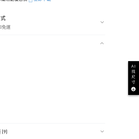
方式
00免運
款
AI
找
尺
寸
NT$1,500(含以上)免運費
(9)