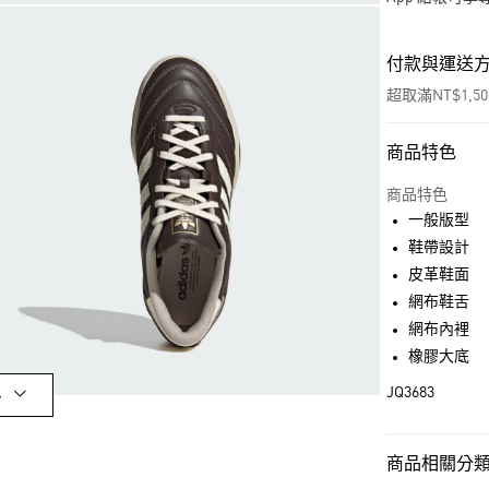
付款與運送
超取滿NT$1,5
商品特色
付款方式
信用卡一次付
商品特色
一般版型
超商取貨付款
鞋帶設計
LINE Pay
皮革鞋面
網布鞋舌
街口支付
網布內裡
橡膠大底
運送方式
JQ3683
多
全家取貨付款
每筆NT$80，滿
商品相關分類 