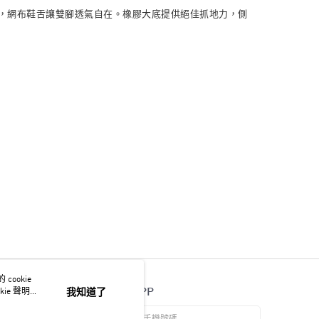
特縫線，網布鞋舌讓雙腳透氣自在。橡膠大底提供絕佳抓地力，側
ookie
官方APP
ie 聲明使
我知道了