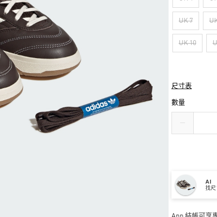
UK 7
UK
UK 10
U
尺寸表
數量
AI
找尺
App 結帳可