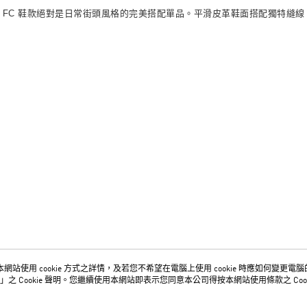
ndial FC 鞋款絕對是日常街頭風格的完美搭配單品。平滑皮革鞋面搭配獨
網站使用 cookie 方式之詳情，及若您不希望在電腦上使用 cookie 時應如何變更電腦的 c
關於我們
客服資訊
」之 Cookie 聲明。您繼續使用本網站即表示您同意本公司得按本網站使用條款之 Cook
品牌故事
購物說明