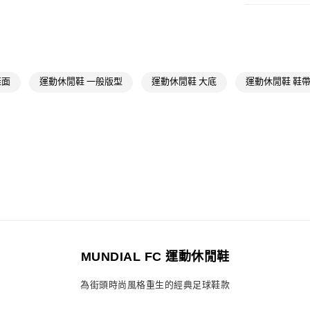
付款後全家取
男性
男性鞋
每筆NT$80，滿
OUTLET
萊爾富取貨付
男性
男性鞋
每筆NT$80，滿
女性
女性鞋
鞋面
運動休閒鞋 一般版型
運動休閒鞋 大底
運動休閒鞋 鞋
付款後萊爾富
品牌
Origina
每筆NT$80，滿
女性
女性鞋
7-11取貨付款
品牌
Origina
每筆NT$80，滿
最新活動
爸
付款後7-11取
最新活動
爸
每筆NT$80，滿
宅配
每筆NT$80，滿
MUNDIAL FC 運動休閒鞋
付款後門市自
為街頭時尚風格重生的經典足球鞋款
每筆NT$80，滿