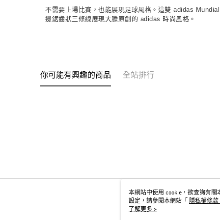
不需要上場比賽，也能展現足球風格。這雙 adidas Mu
邊鋸齒狀三條線展現大膽原創的 adidas 時尚風格。
你可能有興趣的商品
全站排行
本網站中使用 cookie，欲查詢有關本
設定，請參閱本網站「
隱私權條款
用 cookie。
了解更多 >