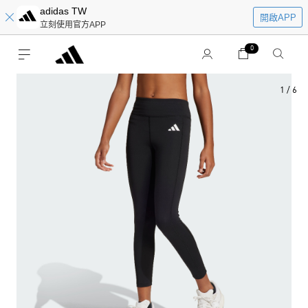
adidas TW
開啟APP
立刻使用官方APP
0
1
/
6