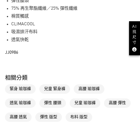
LINE Pay
彈性腰頭
75% 再生聚酯纖維／25% 彈性纖維
街口支付
棉質觸感
CLIMACOOL
AI
運送方式
吸濕排汗布料
找
尺
全家取貨付款
透氣快乾
寸
每筆NT$80，滿NT$1,500(含以上)免運費
JJ0986
付款後全家取貨
每筆NT$80，滿NT$1,500(含以上)免運費
相關分類
萊爾富取貨付款
每筆NT$80，滿NT$1,500(含以上)免運費
緊身 瑜珈褲
兒童 緊身褲
高腰 瑜珈褲
付款後萊爾富取貨
透氣 瑜珈褲
彈性 腰頭
兒童 瑜珈褲
高腰 彈性
每筆NT$80，滿NT$1,500(含以上)免運費
高腰 透氣
彈性 版型
布料 版型
7-11取貨付款
每筆NT$80，滿NT$1,500(含以上)免運費
付款後7-11取貨