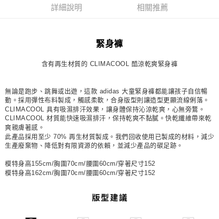
詳細說明
相關推薦
每筆NT$80，滿NT$1,500(含以上)免運費
宅配
每筆NT$80，滿NT$1,500(含以上)免運費
緊身褲
付款後門市自取
含有再生材質的 CLIMACOOL 酷涼乾爽緊身褲
每筆NT$80，滿NT$1,500(含以上)免運費
無論是跑步、跳舞或出遊，這款 adidas 大童緊身褲都能讓孩子自信暢
動。採用彈性布料製成，觸感柔軟，合身版型則讓造型更顯流線俐落。
CLIMACOOL 具有吸濕排汗效果，讓身體保持沁涼乾爽，心無旁鶩。
CLIMACOOL 材質能快速吸濕排汗，保持乾爽不黏膩。快乾纖維帶來乾
爽親膚著感。
此產品採用至少 70% 再生材質製成。我們回收使用已製成的材料，減少
生產廢棄物、降低對有限資源的依賴，並減少產品的碳足跡。
模特身高155cm/胸圍70cm/腰圍60cm/穿著尺寸152
模特身高162cm/胸圍70cm/腰圍60cm/穿著尺寸152