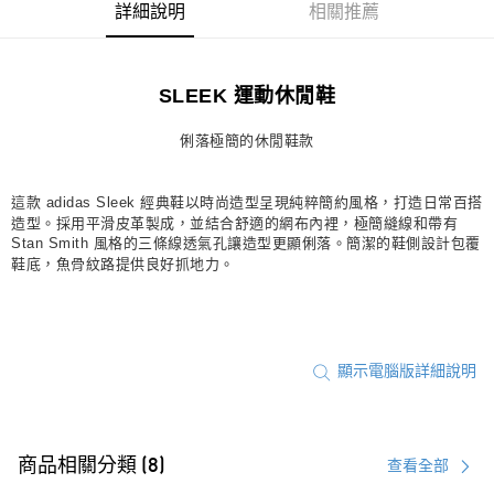
詳細說明
相關推薦
每筆NT$80，滿NT$1,500(含以上)免運費
宅配
SLEEK 運動休閒鞋
每筆NT$80，滿NT$1,500(含以上)免運費
付款後門市自取
俐落極簡的休閒鞋款
每筆NT$80，滿NT$1,500(含以上)免運費
這款 adidas Sleek 經典鞋以時尚造型呈現純粹簡約風格，打造日常百搭
造型。採用平滑皮革製成，並結合舒適的網布內裡，極簡縫線和帶有
Stan Smith 風格的三條線透氣孔讓造型更顯俐落。簡潔的鞋側設計包覆
鞋底，魚骨紋路提供良好抓地力。
顯示電腦版詳細說明
商品相關分類 (8)
查看全部