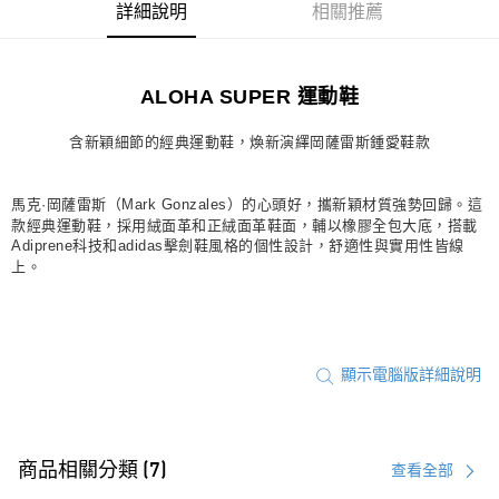
詳細說明
相關推薦
每筆NT$80，滿NT$1,500(含以上)免運費
宅配
ALOHA SUPER 運動鞋
每筆NT$80，滿NT$1,500(含以上)免運費
付款後門市自取
含新穎細節的經典運動鞋，煥新演繹岡薩雷斯鍾愛鞋款
每筆NT$80，滿NT$1,500(含以上)免運費
馬克·岡薩雷斯（Mark Gonzales）的心頭好，攜新穎材質強勢回歸。這
款經典運動鞋，採用絨面革和正絨面革鞋面，輔以橡膠全包大底，搭載
Adiprene科技和adidas擊劍鞋風格的個性設計，舒適性與實用性皆線
上。
顯示電腦版詳細說明
商品相關分類 (7)
查看全部