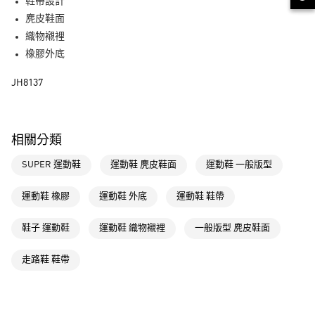
LINE Pay
鞋帶設計
麂皮鞋面
街口支付
織物襯裡
橡膠外底
運送方式
JH8137
全家取貨付款
每筆NT$80，滿NT$1,500(含以上)免運費
付款後全家取貨
相關分類
每筆NT$80，滿NT$1,500(含以上)免運費
SUPER 運動鞋
運動鞋 麂皮鞋面
運動鞋 一般版型
萊爾富取貨付款
每筆NT$80，滿NT$1,500(含以上)免運費
運動鞋 橡膠
運動鞋 外底
運動鞋 鞋帶
付款後萊爾富取貨
鞋子 運動鞋
運動鞋 織物襯裡
一般版型 麂皮鞋面
每筆NT$80，滿NT$1,500(含以上)免運費
走路鞋 鞋帶
7-11取貨付款
每筆NT$80，滿NT$1,500(含以上)免運費
付款後7-11取貨