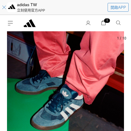
adidas TW
開啟APP
立刻使用官方APP
0
1
/
10