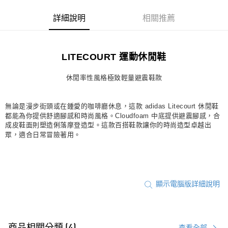
每筆NT$80，滿NT$1,500(含以上)免運費
詳細說明
相關推薦
宅配
每筆NT$80，滿NT$1,500(含以上)免運費
LITECOURT 運動休閒鞋
付款後門市自取
每筆NT$80，滿NT$1,500(含以上)免運費
休閒率性風格極致輕量避震鞋款
無論是漫步街頭或在鍾愛的咖啡廳休息，這款 adidas Litecourt 休閒鞋
都能為你提供舒適腳感和時尚風格。Cloudfoam 中底提供避震腳感，合
成皮鞋面則塑造俐落摩登造型。這款百搭鞋款讓你的時尚造型卓越出
眾，適合日常冒險著用。
顯示電腦版詳細說明
查看全部