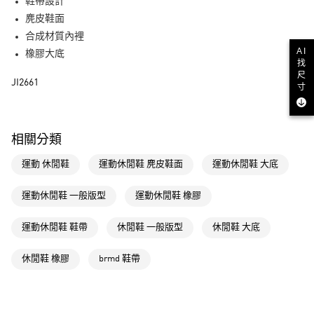
LINE Pay
鞋帶設計
麂皮鞋面
街口支付
合成材質內裡
AI
橡膠大底
運送方式
找
尺
JI2661
全家取貨付款
寸
每筆NT$80，滿NT$1,500(含以上)免運費
付款後全家取貨
相關分類
每筆NT$80，滿NT$1,500(含以上)免運費
運動 休閒鞋
運動休閒鞋 麂皮鞋面
運動休閒鞋 大底
萊爾富取貨付款
每筆NT$80，滿NT$1,500(含以上)免運費
運動休閒鞋 一般版型
運動休閒鞋 橡膠
付款後萊爾富取貨
運動休閒鞋 鞋帶
休閒鞋 一般版型
休閒鞋 大底
每筆NT$80，滿NT$1,500(含以上)免運費
休閒鞋 橡膠
brmd 鞋帶
7-11取貨付款
每筆NT$80，滿NT$1,500(含以上)免運費
付款後7-11取貨