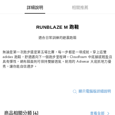
宅配
詳細說明
相關推薦
每筆NT$80，滿NT$1,500(含以上)免運費
付款後門市自取
RUNBLAZE M 跑鞋
每筆NT$80，滿NT$1,500(含以上)免運費
適合日常訓練的避震跑鞋
無論是第一次跑步還是第五場比賽，每一步都是一項成就。穿上這雙
adidas 跑鞋，舒適邁向下一個跑步里程碑。Cloudfoam 中底腳感輕盈且
具有彈性，網布鞋面則可保持雙腳透氣。耐用的 Adiwear 大底抓地力優
秀，讓你能自信邁步。
顯示電腦版詳細說明
商品相關分類 (4)
查看全部