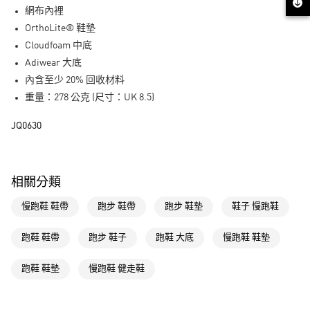
街口支付
網布內裡
OrthoLite® 鞋墊
運送方式
Cloudfoam 中底
全家取貨付款
Adiwear 大底
每筆NT$80，滿NT$1,500(含以上)免運費
內含至少 20% 回收材料
重量：278 公克 (尺寸：UK 8.5)
付款後全家取貨
每筆NT$80，滿NT$1,500(含以上)免運費
JQ0630
萊爾富取貨付款
每筆NT$80，滿NT$1,500(含以上)免運費
相關分類
付款後萊爾富取貨
慢跑鞋 鞋帶
跑步 鞋帶
跑步 鞋墊
鞋子 慢跑鞋
每筆NT$80，滿NT$1,500(含以上)免運費
7-11取貨付款
跑鞋 鞋帶
跑步 鞋子
跑鞋 大底
慢跑鞋 鞋墊
每筆NT$80，滿NT$1,500(含以上)免運費
跑鞋 鞋墊
慢跑鞋 健走鞋
付款後7-11取貨
每筆NT$80，滿NT$1,500(含以上)免運費