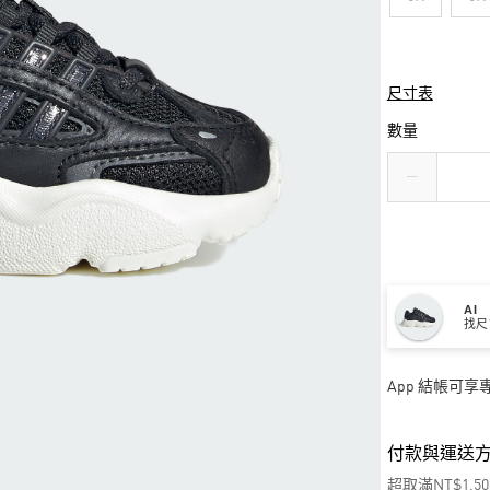
尺寸表
數量
AI
找尺
App 結帳可
付款與運送
超取滿NT$1,5