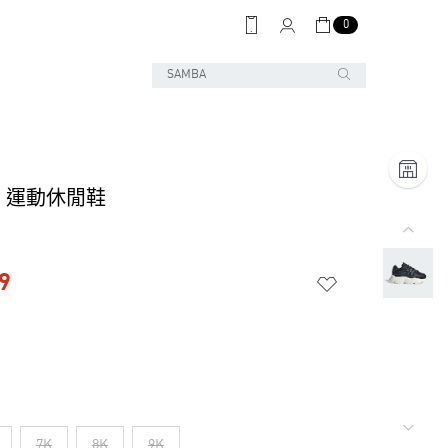
0
EN 運動休閒鞋
9
7K
8K
9K