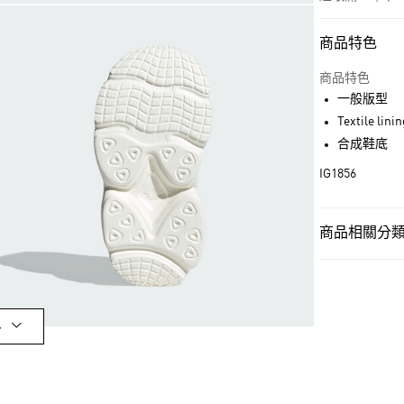
商品特色
付款方式
信用卡一次付
商品特色
一般版型
超商取貨付款
Textile lini
LINE Pay
合成鞋底
IG1856
街口支付
商品相關分類 
運送方式
孩童
孩童鞋
全家取貨付款
每筆NT$80，滿
OUTLET
付款後全家取
孩童
孩童鞋
多
每筆NT$80，滿
品牌
Origina
萊爾富取貨付
品牌
Origina