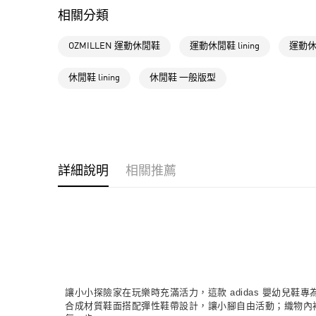
相關分類
OZMILLEN 運動休閒鞋
運動休閒鞋 lining
運動休閒
休閒鞋 lining
休閒鞋 一般版型
詳細說明
相關推薦
讓小小探險家在玩樂時充滿活力，這款 adidas 嬰幼兒鞋
合成材質鞋面搭配彈性鞋帶設計，讓小腳自由活動；織物內