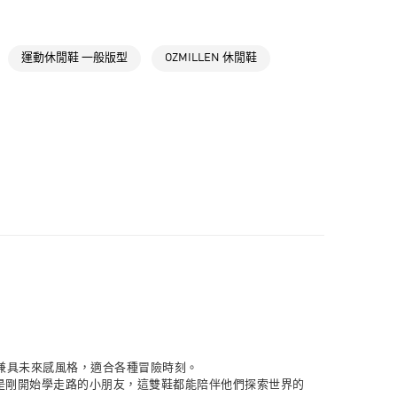
NT$1,500(含以上)免運費
氣有禮 | APP限定滿$3800折$300
取貨
氣有禮 | 2件8折；3件7折
運動休閒鞋 一般版型
OZMILLEN 休閒鞋
NT$1,500(含以上)免運費
NT$1,500(含以上)免運費
貨
NT$1,500(含以上)免運費
NT$1,500(含以上)免運費
取
NT$1,500(含以上)免運費
同時兼具未來感風格，適合各種冒險時刻。
是剛開始學走路的小朋友，這雙鞋都能陪伴他們探索世界的