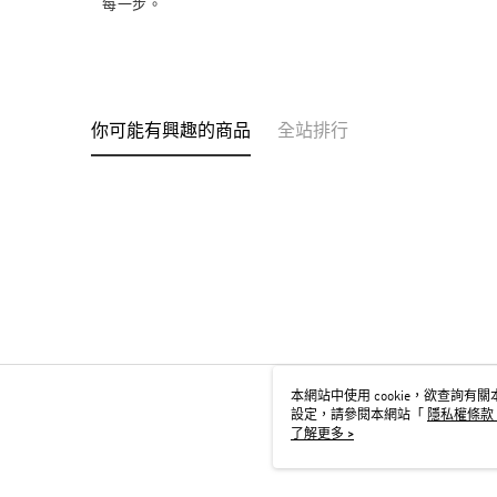
每一步。
你可能有興趣的商品
全站排行
本網站中使用 cookie，欲查詢有關本
設定，請參閱本網站「
隱私權條款
用 cookie。
了解更多 >