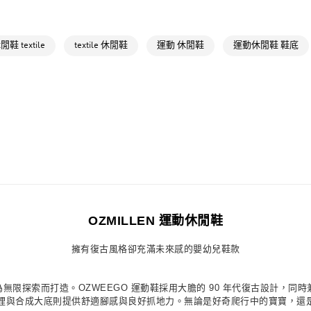
每筆NT$80，滿
最新活動
爸
付款後萊爾富
最新活動
爸
鞋 textile
textile 休閒鞋
運動 休閒鞋
運動休閒鞋 鞋底
每筆NT$80，滿
7-11取貨付款
每筆NT$80，滿
付款後7-11取
每筆NT$80，滿
宅配
每筆NT$80，滿
付款後門市自
OZMILLEN 運動休閒鞋
每筆NT$80，滿
擁有復古風格卻充滿未來感的嬰幼兒鞋款
專為無限探索而打造。OZWEEGO 運動鞋採用大膽的 90 年代復古設計，
裡與合成大底則提供舒適腳感與良好抓地力。無論是好奇爬行中的寶寶，還