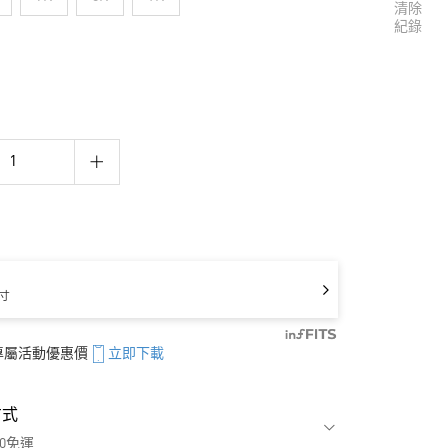
清除
紀錄
寸
享專屬活動優惠價
立即下載
方式
00免運