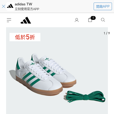
adidas TW
開啟APP
立刻使用官方APP
0
1
/
9