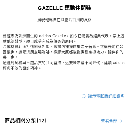
宅配
GAZELLE 運動休閒鞋
每筆NT$80，滿NT$1,500(含以上)免運費
展現輕鬆自在且靈活百搭的風格
付款後門市自取
每筆NT$80，滿NT$1,500(含以上)免運費
曾經專為訓練而生的 adidas Gazelle，如今已蛻變為經典代表。穿上這
款低筒鞋型，親自感受它成為傳奇的原因。
合成材質鞋面打造俐落外型，織物內裡提供舒適穿著感。無論是前往公
園散步，還是與朋友喝咖啡，橡膠大底都能提供穩定抓地力，陪伴你的
每一步。
透過對風格與卓越品質的共同堅持，這雙鞋串聯不同世代，延續 adidas
經典不敗的設計精神。
顯示電腦版詳細說明
商品相關分類 (12)
查看全部