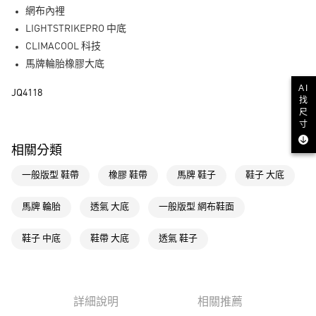
街口支付
網布內裡
LIGHTSTRIKEPRO 中底
運送方式
CLIMACOOL 科技
全家取貨付款
馬牌輪胎橡膠大底
每筆NT$80，滿NT$1,500(含以上)免運費
AI
JQ4118
找
付款後全家取貨
尺
寸
每筆NT$80，滿NT$1,500(含以上)免運費
相關分類
萊爾富取貨付款
每筆NT$80，滿NT$1,500(含以上)免運費
一般版型 鞋帶
橡膠 鞋帶
馬牌 鞋子
鞋子 大底
付款後萊爾富取貨
馬牌 輪胎
透氣 大底
一般版型 網布鞋面
每筆NT$80，滿NT$1,500(含以上)免運費
鞋子 中底
鞋帶 大底
透氣 鞋子
7-11取貨付款
每筆NT$80，滿NT$1,500(含以上)免運費
付款後7-11取貨
詳細說明
相關推薦
每筆NT$80，滿NT$1,500(含以上)免運費