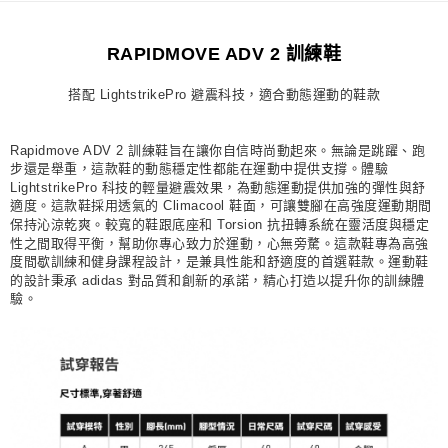
宅配
每筆NT$80，滿NT$1,500(含以上)免運費
RAPIDMOVE ADV 2 訓練鞋
付款後門市自取
搭配 LightstrikePro 避震科技，適合動態運動的鞋款
每筆NT$80，滿NT$1,500(含以上)免運費
Rapidmove ADV 2 訓練鞋旨在讓你自信時尚動起來。無論是跳躍、跑
步還是舉重，這款鞋的動態穩定性都能在運動中提供支撐。體驗
LightstrikePro 科技的輕量避震效果，為動態運動提供加強的彈性與舒
適度。這款鞋採用透氣的 Climacool 鞋面，可讓雙腳在高強度運動期間
保持沁涼乾爽。較寬的鞋跟底座和 Torsion 抗扭轉系統在靈活度與穩定
性之間取得平衡，幫助你專心致力於運動，心無旁騖。這款鞋專為高強
度間歇訓練和健身課程設計，是兼具性能和舒適度的首選鞋款。運動鞋
的設計秉承 adidas 對品質和創新的承諾，精心打造以提升你的訓練體
驗。