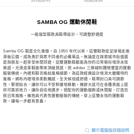
詳細說明
相關推薦
宅配
每筆NT$80，滿NT$1,500(含以上)免運費
SAMBA OG 運動休閒鞋
付款後門市自取
每筆NT$80，滿NT$1,500(含以上)免運費
一般版型鞋款具鞋帶設計，可調整舒適度
Samba OG 鞋是文化象徵。自 1950 年代以來，這雙鞋款從足球場走進
滑板公園，成為勇於與眾不同者的必備單品。無論是在探索城市街道還
是與朋友一起享受休閒郊遊，這雙運動鞋都能為你的日常裝扮增添永恆
美感。光滑皮革鞋面帶來頂級質感，而 adidas 三條線則體現豐富的運動
服裝傳統。內裡和鞋舌格紋風格細節，為這款經典設計增添大膽獨特的
風格。網布內裡增添柔軟觸感，全天候倍感舒適。鞋帶封口具可調節
性，緊密貼合，讓你可以不受幹擾地移動。橡膠大底可在各種表面上提
供可靠抓地力，讓你自信地邁步。搭配你的運動服飾或休閒服，打造百
搭日常風格。擁抱具代表性運動服裝的傳統，穿上這雙永恆的運動鞋
款，讓每一步都有意義。
顯示電腦版詳細說明