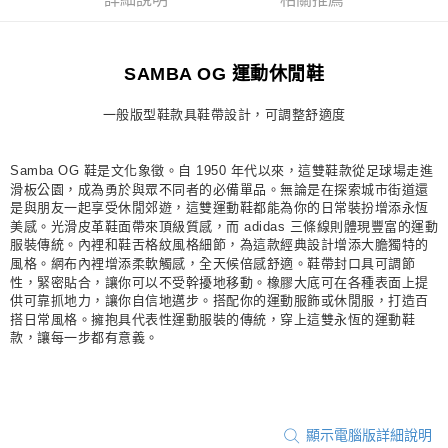
詳細說明
相關推薦
宅配
每筆NT$80，滿NT$1,500(含以上)免運費
SAMBA OG 運動休閒鞋
付款後門市自取
每筆NT$80，滿NT$1,500(含以上)免運費
一般版型鞋款具鞋帶設計，可調整舒適度
Samba OG 鞋是文化象徵。自 1950 年代以來，這雙鞋款從足球場走進
滑板公園，成為勇於與眾不同者的必備單品。無論是在探索城市街道還
是與朋友一起享受休閒郊遊，這雙運動鞋都能為你的日常裝扮增添永恆
美感。光滑皮革鞋面帶來頂級質感，而 adidas 三條線則體現豐富的運動
服裝傳統。內裡和鞋舌格紋風格細節，為這款經典設計增添大膽獨特的
風格。網布內裡增添柔軟觸感，全天候倍感舒適。鞋帶封口具可調節
性，緊密貼合，讓你可以不受幹擾地移動。橡膠大底可在各種表面上提
供可靠抓地力，讓你自信地邁步。搭配你的運動服飾或休閒服，打造百
搭日常風格。擁抱具代表性運動服裝的傳統，穿上這雙永恆的運動鞋
款，讓每一步都有意義。
顯示電腦版詳細說明