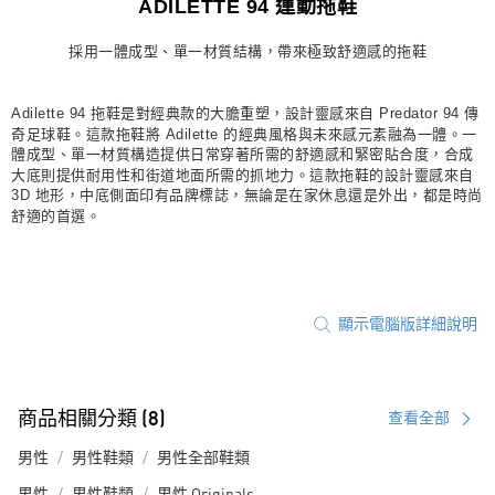
ADILETTE 94 運動拖鞋
宅配
採用一體成型、單一材質結構，帶來極致舒適感的拖鞋
每筆NT$80，滿NT$1,500(含以上)免運費
付款後門市自取
Adilette 94 拖鞋是對經典款的大膽重塑，設計靈感來自 Predator 94 傳
每筆NT$80，滿NT$1,500(含以上)免運費
奇足球鞋。這款拖鞋將 Adilette 的經典風格與未來感元素融為一體。一
體成型、單一材質構造提供日常穿著所需的舒適感和緊密貼合度，合成
大底則提供耐用性和街道地面所需的抓地力。這款拖鞋的設計靈感來自
3D 地形，中底側面印有品牌標誌，無論是在家休息還是外出，都是時尚
舒適的首選。
顯示電腦版詳細說明
商品相關分類 (8)
查看全部
男性
男性鞋類
男性全部鞋類