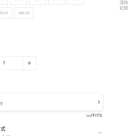
清除
紀錄
K 11
UK 12
寸
方式