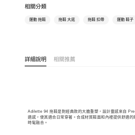
相關分類
運動 拖鞋
拖鞋 大底
拖鞋 扣帶
運動 鞋子
詳細說明
相關推薦
Adilette 94 拖鞋是對經典款的大膽重塑，設計靈感來自 
適感，使其適合日常穿著。合成材質鞋面和內裡提供舒適的貼
時髦融合。