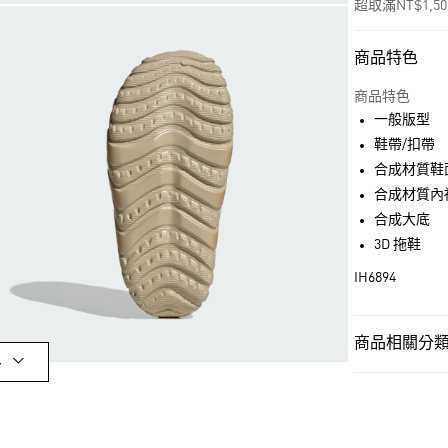
超取滿NT$1,5
商品特色
付款方式
信用卡一次付
商品特色
一般版型
超商取貨付款
鞋帶/扣帶
LINE Pay
合成材質鞋
合成材質內
街口支付
合成大底
3D 拖鞋
運送方式
IH6894
全家取貨付款
每筆NT$80，滿
商品相關分類 
多
付款後全家取
男性
男性鞋
每筆NT$80，滿
男性
男性鞋
萊爾富取貨付