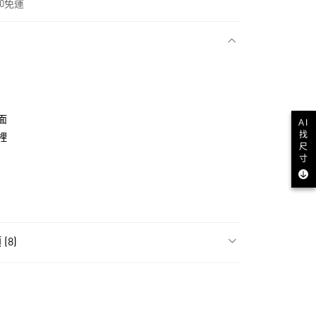
00免運
款
面
AI
找
裡
尺
寸
NT$1,500(含以上)免運費
(8)
貨
類
男性全部鞋類
NT$1,500(含以上)免運費
類
男性 Originals
款