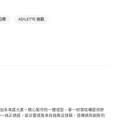
類
男性涼/拖鞋
NT$1,500(含以上)免運費
類
女性Originals
取貨
類
扣帶
女性涼/拖鞋
ADILETTE 拖鞋
NT$1,500(含以上)免運費
ls
Originals鞋類
類
女性全部鞋類
NT$1,500(含以上)免運費
ls
Originals全部商品
貨
NT$1,500(含以上)免運費
NT$1,500(含以上)免運費
取
NT$1,500(含以上)免運費
ette 上添加未來感元素。精心製作的一體成型、單一材質結構提供舒
增添一絲正統感，設計靈感皆來自經典足球鞋，是傳統與創新的