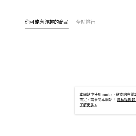
你可能有興趣的商品
全站排行
本網站中使用 cookie，欲查詢有關本
設定，請參閱本網站「
隱私權條款
用 cookie。
了解更多 >