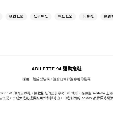
男性
男性鞋
每筆NT$80，滿
女性
女性鞋
付款後萊爾富
運動 鞋帶
鞋子 拖鞋
拖鞋 鞋帶
3d 拖鞋
女性
女性鞋
運動 
每筆NT$80，滿
品牌
Origina
7-11取貨付款
女性
女性鞋
每筆NT$80，滿
品牌
Origina
付款後7-11取
每筆NT$80，滿
宅配
ADILETTE 94 運動拖鞋
每筆NT$80，滿
付款後門市自
採用一體成型結構，適合日常舒適穿著的拖鞋
每筆NT$80，滿
Predator 94 傳奇足球鞋。這款拖鞋的設計參考 3D 地形，在原版 Adil
合感，合成大底則提供耐用性和抓地力。中底側面的 adidas 品牌標誌