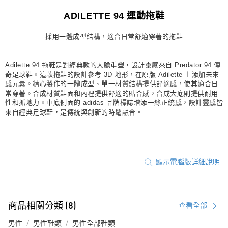
宅配
ADILETTE 94 運動拖鞋
每筆NT$80，滿NT$1,500(含以上)免運費
採用一體成型結構，適合日常舒適穿著的拖鞋
付款後門市自取
每筆NT$80，滿NT$1,500(含以上)免運費
Adilette 94 拖鞋是對經典款的大膽重塑，設計靈感來自 Predator 94 傳
奇足球鞋。這款拖鞋的設計參考 3D 地形，在原版 Adilette 上添加未來
感元素。精心製作的一體成型、單一材質結構提供舒適感，使其適合日
常穿著。合成材質鞋面和內裡提供舒適的貼合感，合成大底則提供耐用
性和抓地力。中底側面的 adidas 品牌標誌增添一絲正統感，設計靈感皆
來自經典足球鞋，是傳統與創新的時髦融合。
顯示電腦版詳細說明
商品相關分類 (8)
查看全部
男性
男性鞋類
男性全部鞋類