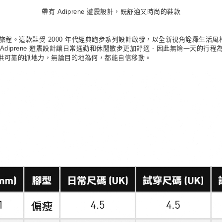
帶有 Adiprene 避震設計，既舒適又時尚的鞋款
定義你的日常旅程。這款鞋受 2000 年代經典跑步系列設計啟發，以全新視角詮釋
diprene 避震設計讓日常通勤和休閒散步更加舒適 - 因此無論一天的
供可靠的抓地力，無論目的地為何，都能自信移動。