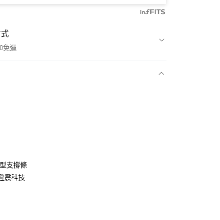
方式
00免運
款
成型支撐條
E 避震科技
NT$1,500(含以上)免運費