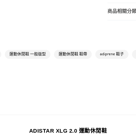
付款後全家取
商品相關分類 
每筆NT$80，滿
男性
男性鞋
萊爾富取貨付
每筆NT$80，滿
男性
男性鞋
女性
女性鞋
付款後萊爾富
每筆NT$80，滿
品牌
Origina
運動休閒鞋 一般版型
運動休閒鞋 鞋帶
adiprene 鞋子
女性
女性鞋
7-11取貨付款
每筆NT$80，滿
品牌
Origina
付款後7-11取
每筆NT$80，滿
宅配
每筆NT$80，滿
付款後門市自
ADISTAR XLG 2.0 運動休閒鞋
每筆NT$80，滿