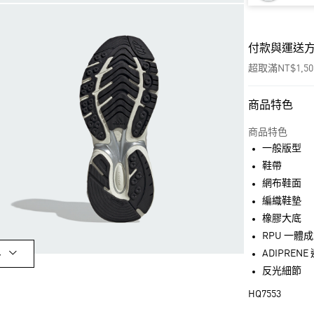
付款與運送
超取滿NT$1,5
商品特色
付款方式
信用卡一次付
商品特色
一般版型
超商取貨付款
鞋帶
LINE Pay
網布鞋面
編織鞋墊
街口支付
橡膠大底
RPU 一體
ADIPREN
多
運送方式
反光細節
全家取貨付款
HQ7553
每筆NT$80，滿