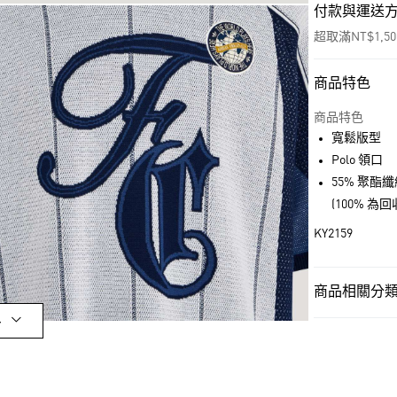
付款與運送
超取滿NT$1,5
商品特色
付款方式
信用卡一次付
商品特色
寬鬆版型
超商取貨付款
Polo 領口
LINE Pay
55% 聚酯纖
(100% 
街口支付
KY2159
運送方式
商品相關分類 
全家取貨付款
多
男性
男性服
每筆NT$80，滿
男性
男性服
付款後全家取
品牌
Origina
每筆NT$80，滿