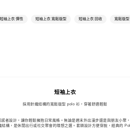
品牌
Origina
萊爾富取貨付
每筆NT$80，滿
最新活動
爸
短袖上衣 彈性
短袖上衣 寬鬆版型
短袖上衣 回收
寬鬆版型
付款後萊爾富
每筆NT$80，滿
7-11取貨付款
每筆NT$80，滿
付款後7-11取
每筆NT$80，滿
宅配
每筆NT$80，滿
短袖上衣
付款後門市自
採用針織結構的寬鬆版型 polo 衫，穿著舒適輕鬆
每筆NT$80，滿
失頂級質感者設計，讓你輕鬆擁抱日常風格。無論是週末外出漫步還是與朋友小
和柔軟針織結構，是休閒出行或社交聚會的理想之選。套頭設計方便穿脫，經典的 Po