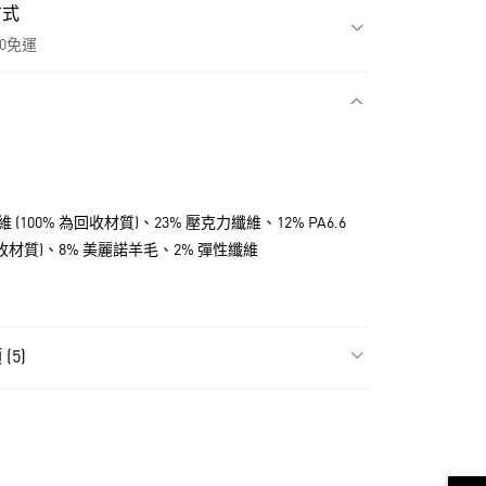
方式
00免運
款
維 (100% 為回收材質)、23% 壓克力纖維、12% PA6.6
為回收材質)、8% 美麗諾羊毛、2% 彈性纖維
(5)
飾
男性全部服飾
NT$1,500(含以上)免運費
飾
男性短袖
貨
ls
Originals服飾
NT$1,500(含以上)免運費