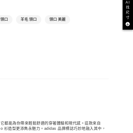
AI
ls
Originals全部商品
款
找
尺
NT$1,500(含以上)免運費
氣有禮 | APP限定滿$3800折$300
寸
 領口
羊毛 領口
領口 美麗
取貨
NT$1,500(含以上)免運費
NT$1,500(含以上)免運費
貨
NT$1,500(含以上)免運費
NT$1,500(含以上)免運費
取
NT$1,500(含以上)免運費
聚，它都能為你帶來輕鬆舒適的穿著體驗和現代感。這款來自
lo 衫造型更添雋永魅力。adidas 品牌標誌巧妙地融入其中，