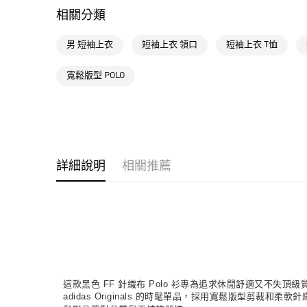
相關分類
男 短袖上衣
短袖上衣 領口
短袖上衣 T恤
寬鬆版型 POLO
詳細說明
相關推薦
這款黑色 FF 針織布 Polo 衫專為追求休閒舒適又不
adidas Originals 的時髦單品，採用寬鬆版型剪裁