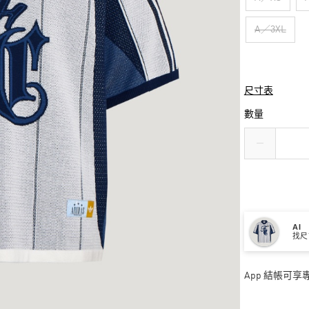
A／3XL
尺寸表
數量
AI
找尺
App 結帳可