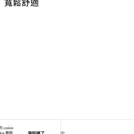
ookie
官方APP
ie 聲明使
我知道了