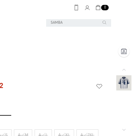
0
2
A／S
A／M
A／L
A／XL
A／2XL