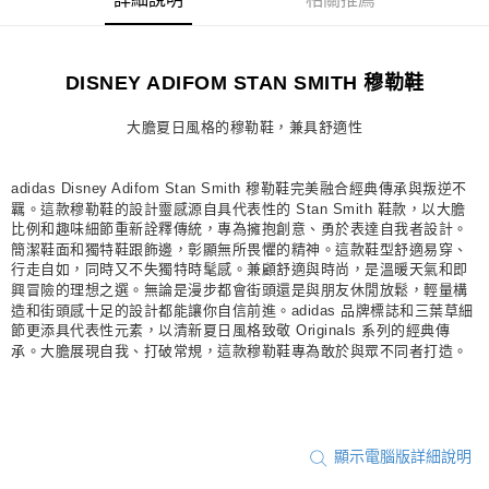
詳細說明
相關推薦
宅配
每筆NT$80，滿NT$1,500(含以上)免運費
DISNEY ADIFOM STAN SMITH 穆勒鞋
付款後門市自取
每筆NT$80，滿NT$1,500(含以上)免運費
大膽夏日風格的穆勒鞋，兼具舒適性
adidas Disney Adifom Stan Smith 穆勒鞋完美融合經典傳承與叛逆不
羈。這款穆勒鞋的設計靈感源自具代表性的 Stan Smith 鞋款，以大膽
比例和趣味細節重新詮釋傳統，專為擁抱創意、勇於表達自我者設計。
簡潔鞋面和獨特鞋跟飾邊，彰顯無所畏懼的精神。這款鞋型舒適易穿、
行走自如，同時又不失獨特時髦感。兼顧舒適與時尚，是溫暖天氣和即
興冒險的理想之選。無論是漫步都會街頭還是與朋友休閒放鬆，輕量構
造和街頭感十足的設計都能讓你自信前進。adidas 品牌標誌和三葉草細
節更添具代表性元素，以清新夏日風格致敬 Originals 系列的經典傳
承。大膽展現自我、打破常規，這款穆勒鞋專為敢於與眾不同者打造。
顯示電腦版詳細說明