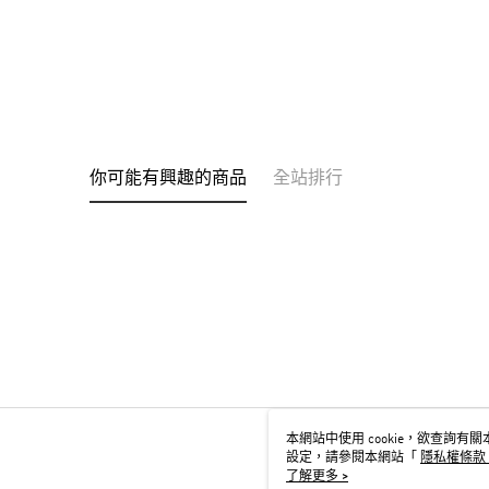
你可能有興趣的商品
全站排行
本網站中使用 cookie，欲查詢有關本
設定，請參閱本網站「
隱私權條款
用 cookie。
了解更多 >