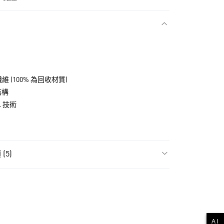
款
纖維 (100% 為回收材質)
結構
L 技術
(5)
NT$1,500(含以上)免運費
飾
女性全部服飾
貨
飾
女性短袖
NT$1,500(含以上)免運費
高爾夫球全部商品
款
AI
氣有禮 | APP限定滿$3800折$300