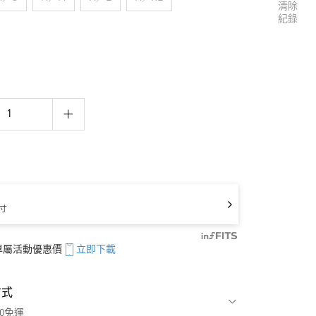
清除
紀錄
寸
享專屬活動優惠價
立即下載
方式
00免運