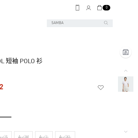
0
OL 短袖 POLO 衫
2
A／S
A／M
A／L
A／XL