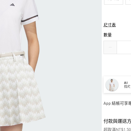
尺寸表
數量
AI
找尺
App 結帳可
付款與運送
超取滿NT$1,5