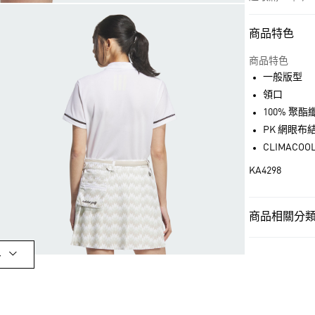
商品特色
付款方式
信用卡一次付
商品特色
一般版型
超商取貨付款
領口
LINE Pay
100% 聚酯
PK 網眼布
街口支付
CLIMACOO
KA4298
運送方式
全家取貨付款
商品相關分類 
每筆NT$80，滿
女性
女性服
付款後全家取
多
女性
女性服
每筆NT$80，滿
運動
高爾夫
萊爾富取貨付
最新活動
爸