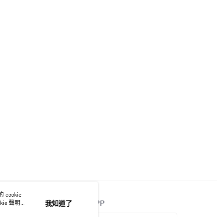
ookie
官方APP
ie 聲明使
我知道了