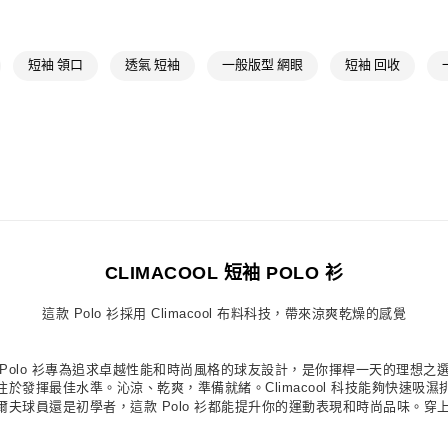
每筆NT$80，滿
運動
高爾夫
付款後萊爾富
短袖 領口
透氣 短袖
一般版型 網眼
短袖 回收
每筆NT$80，滿
7-11取貨付款
每筆NT$80，滿
付款後7-11取
每筆NT$80，滿
宅配
每筆NT$80，滿
CLIMACOOL 短袖 POLO 衫
付款後門市自
這款 Polo 衫採用 Climacool 布料科技，帶來涼爽乾燥的感覺
每筆NT$80，滿
球場。這款 Polo 衫專為追求卓越性能和時尚風格的球友設計，是你揮桿一天的理
於發揮最佳水準。沁涼、乾爽，準備就緒。Climacool 科技能夠快速吸
球員還是初學者，這款 Polo 衫都能提升你的運動表現和時尚品味。穿上 a