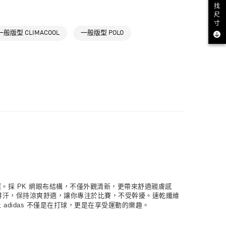
NT$1,500(含以上)免運費
找
尺
高爾夫服飾
取貨
寸
一般版型 CLIMACOOL
一般版型 POLO
NT$1,500(含以上)免運費
NT$1,500(含以上)免運費
貨
NT$1,500(含以上)免運費
NT$1,500(含以上)免運費
取
NT$1,500(含以上)免運費
想之選。採 PK 網眼布結構，不僅外觀清新，更帶來舒適親膚感
濕排汗，保持涼爽舒適，讓你專注於比賽，不受幹擾。速乾纖維
didas 不僅是在打球，更是在享受運動的樂趣。