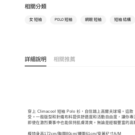
相關分類
女 短袖
POLO 短袖
網眼 短袖
短袖 結構
詳細說明
相關推薦
穿上 Climacool 短袖 Polo 衫，自信踏上高爾夫
受。一般版型和針織布料提供舒適度和活動自由度，讓你專注
即使在激烈賽事中也能保持肌膚清爽。無論是經驗豐富的高爾夫
模特身高172cm/胸圍80cm/腰圍61cm/穿著尺寸A/M